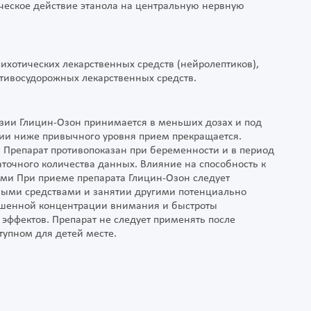
ическое действие этанола на центральную нервную
хотических лекарственных средств (нейролептиков),
отивосудорожных лекарственных средств.
нзии Глицин-Озон принимается в меньших дозах и под
нии ниже привычного уровня прием прекращается.
Препарат противопоказан при беременности и в период
таточного количества данных. Влияние на способность к
ми При приеме препарата Глицин-Озон следует
ными средствами и занятии другими потенциально
шенной концентрации внимания и быстроты
эффектов. Препарат не следует применять после
тупном для детей месте.