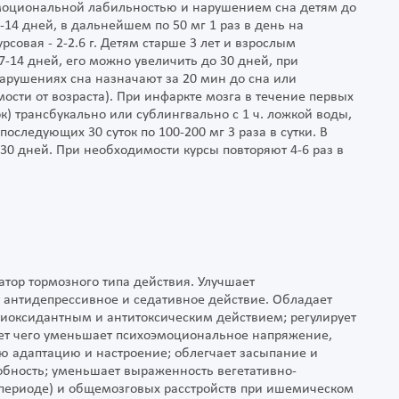
оциональной лабильностью и нарушением сна детям до
7-14 дней, в дальнейшем по 50 мг 1 раз в день на
рсовая - 2-2.6 г. Детям старше 3 лет и взрослым
 7-14 дней, его можно увеличить до 30 дней, при
нарушениях сна назначают за 20 мин до сна или
ости от возраста). При инфаркте мозга в течение первых
ток) трансбукально или сублингвально с 1 ч. ложкой воды,
 последующих 30 суток по 100-200 мг 3 раза в сутки. В
4-30 дней. При необходимости курсы повторяют 4-6 раз в
ор тормозного типа действия. Улучшает
т антидепрессивное и седативное действие. Обладает
иоксидантным и антитоксическим действием; регулирует
чет чего уменьшает психоэмоциональное напряжение,
ую адаптацию и настроение; облегчает засыпание и
обность; уменьшает выраженность вегетативно-
м периоде) и общемозговых расстройств при ишемическом