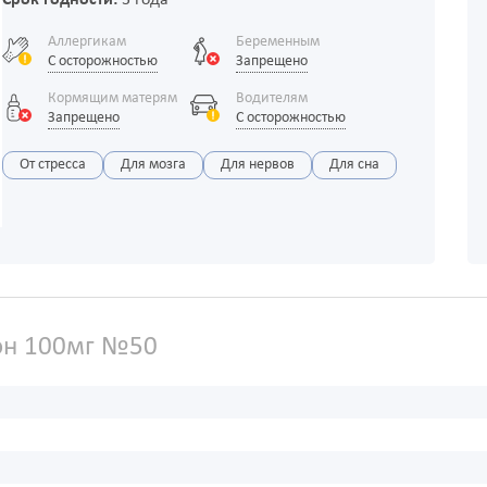
Срок годности:
3 года
Аллергикам
Беременным
С осторожностью
Запрещено
Кормящим матерям
Водителям
Запрещено
С осторожностью
От стресса
Для мозга
Для нервов
Для сна
он 100мг №50