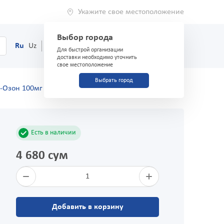
Укажите свое местоположение
Выбор города
0
Корзина
Ru
Uz
(71) 200-03-03
Для быстрой организации
доставки необходимо уточнить
свое местоположение
Выбрать город
-Озон 100мг №50
Есть в наличии
4 680 сум
1
Добавить в корзину