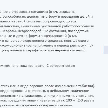
ие в стрессовых ситуациях (в т.ч. экзамены,
отоспособность; девиантные формы поведения детей и
левания нервной системы, сопровождающиеся
ильностью, снижением умственной работоспособности
 неврозы, неврозоподобные состояния, последствия
льные и другие формы энцефалопатий (в т.ч.
 – в качестве лекарственного средства, повышающего
ихоэмоциональное напряжение в период ремиссии при
 центральной и периферической нервной системы.
им компонентам препарата. С осторожностью
летках или в виде порошка после измельчения таблетки).
в виде порошка и растворить в небольшом количестве
циональных напряжениях, снижении памяти, внимания,
мах поведения глицин назначается по 100 мг 2-3 раза в
органических поражениях нервной системы,