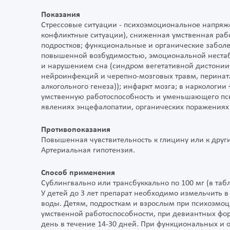
Показания
Стрессовые ситуации - психоэмоциональное напряжен
конфликтные ситуации), сниженная умственная раб
подростков; функциональные и органические забо
повышенной возбудимостью, эмоциональной нестаб
и нарушением сна (синдром вегетативной дистонии,
нейроинфекций и черепно-мозговых травм, перината
алкогольного генеза)); инфаркт мозга; в наркологии
умственную работоспособность и уменьшающего пс
явлениях энцефалопатии, органических поражениях
Противопоказания
Повышенная чувствительность к глицину или к друг
Артериальная гипотензия.
Способ применения
Сублингвально или трансбуккально по 100 мг (в таб
У детей до 3 лет препарат необходимо измельчить 
воды. Детям, подросткам и взрослым при психоэмо
умственной работоспособности, при девиантных фор
день в течение 14-30 дней. При функциональных и 