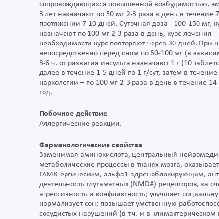
сопровождающихся повышенной возбудимостью, эм
3 лет назначают по 50 мг 2-3 раза в день в течение 
протяжении 7-10 дней. Суточная доза - 100-150 мг, ку
назначают по 100 мг 2-3 раза в день, курс лечения -
необходимости курс повторяют через 30 дней. При 
непосредственно перед сном по 50-100 мг (в зависим
3-6 ч. от развития инсульта назначают 1 г (10 табле
далее в течение 1-5 дней по 1 г/сут, затем в течение
наркологии – по 100 мг 2-3 раза в день в течение 1
год.
Побочное действие
Аллергические реакции.
Фармакологические свойства
Заменимая аминокислота, центральный нейромедиат
метаболические процессы в тканях мозга, оказывае
ГАМК-ергическим, альфа1-адреноблокирующим, ант
деятельность глутаматных (NMDA) рецепторов, за с
агрессивность и конфликтность; улучшает социальн
нормализует сон; повышает умственную работоспос
сосудистых нарушений (в т.ч. и в климактерическо