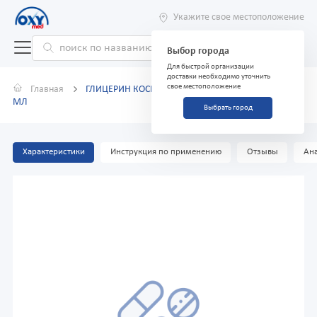
Укажите свое местоположение
Выбор города
Для быстрой организации
доставки необходимо уточнить
свое местоположение
Главная
ГЛИЦЕРИН КОСМЕТИЧЕСКИЙ В АССОРТИМЕНТЕ 50
МЛ
Выбрать город
Характеристики
Инструкция по применению
Отзывы
Ана