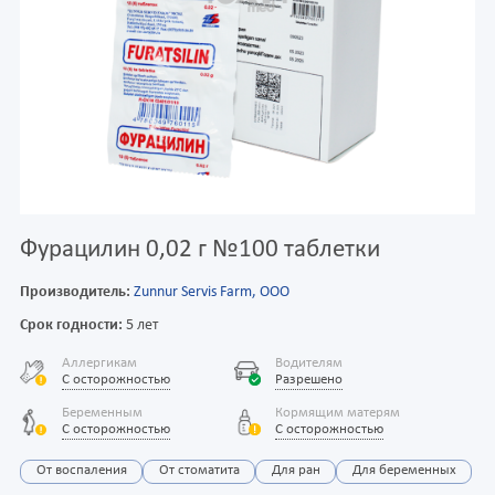
Фурацилин 0,02 г №100 таблетки
Производитель:
Zunnur Servis Farm, ООО
Срок годности:
5 лет
Аллергикам
Водителям
С осторожностью
Разрешено
Беременным
Кормящим матерям
С осторожностью
С осторожностью
От воспаления
От стоматита
Для ран
Для беременных