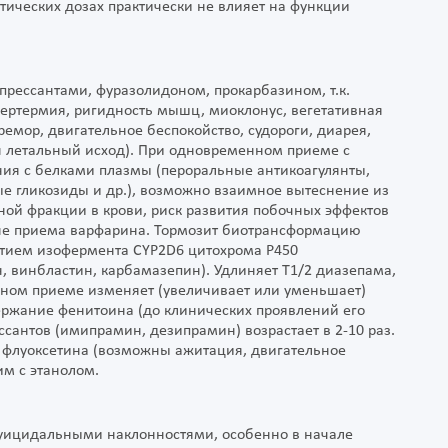
тических дозах практически не влияет на функции
рессантами, фуразолидоном, прокарбазином, т.к.
ертермия, ригидность мышц, миоклонус, вегетативная
ремор, двигательное беспокойство, судороги, диарея,
н летальный исход). При одновременном приеме с
ия с белками плазмы (пероральные антикоагулянты,
е гликозиды и др.), возможно взаимное вытеснение из
ой фракции в крови, риск развития побочных эффектов
фоне приема варфарина. Тормозит биотрансформацию
стием изофермента CYP2D6 цитохрома P450
, винбластин, карбамазепин). Удлиняет Т1/2 диазепама,
ном приеме изменяет (увеличивает или уменьшает)
ержание фенитоина (до клинических проявлений его
сантов (имипрамин, дезипрамин) возрастает в 2-10 раз.
а флуоксетина (возможны ажитация, двигательное
м с этанолом.
суицидальными наклонностями, особенно в начале