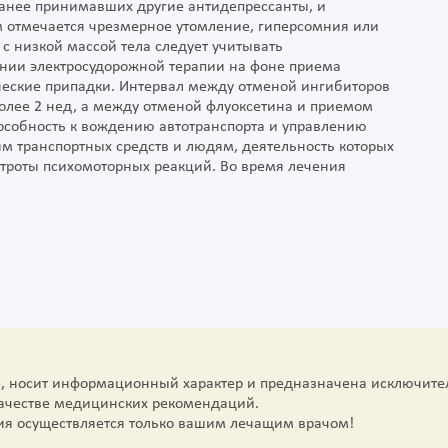
ранее принимавших другие антидепрессанты, и
м отмечается чрезмерное утомление, гиперсомния или
с низкой массой тела следует учитывать
ении электросудорожной терапии на фоне приема
еские припадки. Интервал между отменой ингибиторов
лее 2 нед, а между отменой флуоксетина и приемом
особность к вождению автотранспорта и управлению
м транспортных средств и людям, деятельность которых
троты психомоторных реакций. Во время лечения
е, носит информационный характер и предназначена исключите
качестве медицинских рекомендаций.
ия осуществляется только вашим лечащим врачом!