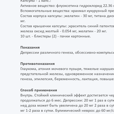
Капсулы - 1 капс.:
Активное вещество: флуоксетина гидрохлорид 22.36 м
Вспомогательные вещества: крахмал кукурузный преж
Состав корпуса капсулы: ;желатин - 30 мг, титана дио
мг.
Состав крышечки капсулы: ;краситель синий патентова
железа оксид желтый - 0.054 мг, желатин - 20 мг.
10 шт. - блистеры (2) - пачки картонные.
Показания
Депрессии различного генеза, обсессивно-компуль
Противопоказания
Глаукома, атония мочевого пузыря, тяжелые наруше
предстательной железы, одновременное назначени
генеза, эпилепсия, беременность, лактация, повыше
Способ применения
Внутрь. Стойкий клинический эффект достигается ч
продолжаться до 6 мес. Депрессии: 20 мг 1 раз в су
нед доза может быть увеличена до 20 мг 2 раза в су
мг 1-2 раза в сутки. Булимический невроз: до 60 мг/с