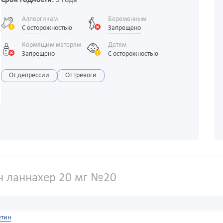
Срок годности:
3 года
Аллергикам
Беременным
С осторожностью
Запрещено
Кормящим матерям
Детям
Запрещено
С осторожностью
От депрессии
От тревоги
 ланнахер 20 мг №20
етин