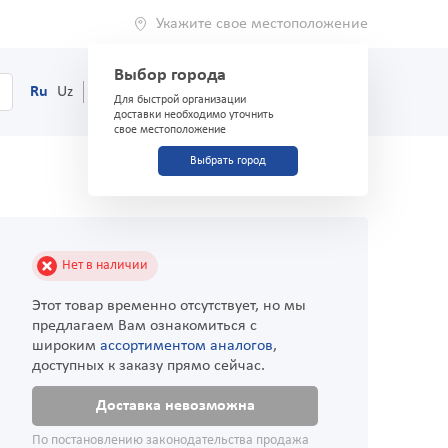
Укажите свое местоположение
Выбор города
0
Корзина
Ru
Uz
(71) 200-03-03
Для быстрой организации
доставки необходимо уточнить
свое местоположение
Выбрать город
Нет в наличии
Этот товар временно отсутствует, но мы
предлагаем Вам ознакомиться с
широким
ассортиментом аналогов
,
доступных к заказу прямо сейчас.
Доставка невозможна
По постановлению законодательства продажа