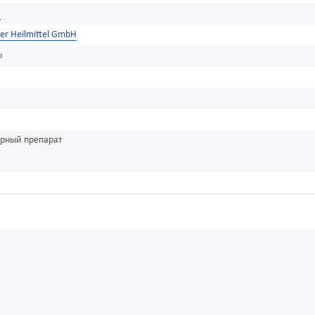
я
er Heilmittel GmbH
ы
урный препарат