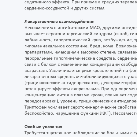
седативного эффекта. При приеме в средних терапев
сердечно-сосудистой и других систем.
Лекарственные взаимодействия
Несовместим с ингибиторами МАО, другими антидеп
вызывает серотонинергический синдром (озноб, гип
лабильность, гипертонический криз, возбуждение, т
гипоманиакальное состояние, бред, кома. Возможе
препаратами, имеющими высокую степень связыван
пероральные гипогликемические средства, сердечны
связи с белком с изменением концентрации свободн
возрастает. Увеличивается риск кровотечений на 
лекарственных средств, метаболизирующихся с уча
(трициклические антидепрессанты, декстрометорфан
потенцирует эффекты алпразолама. При одновремен
концентрацию лития в плазме крови, повышает сод
передозировки), уровень трициклических антидепрес
Триптофан усиливает серотонинергические свойств
беспокойство, нарушение функции ЖКТ). Несовмести
Особые указания
Требуется тщательное наблюдение за больными с 