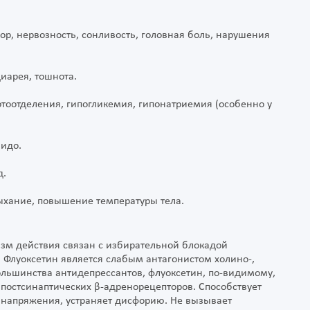
ор, нервозность, сонливость, головная боль, нарушения
иарея, тошнота.
тоотделения, гипогликемия, гипонатриемия (особенно у
бидо.
д.
дыхание, повышение температуры тела.
зм действия связан с избирательной блокадой
 Флуоксетин является слабым антагонистом холино-,
ольшинства антидепрессантов, флуоксетин, по-видимому,
постсинаптических β-адренорецепторов. Способствует
 напряжения, устраняет дисфорию. Не вызывает