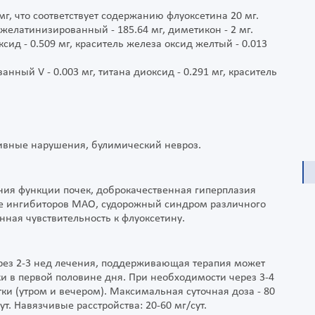
г, что соответствует содержанию флуоксетина 20 мг.
елатинизированный - 185.64 мг, диметикон - 2 мг.
ксид - 0.509 мг, краситель железа оксид желтый - 0.013
нный V - 0.003 мг, титана диоксид - 0.291 мг, краситель
сивные нарушения, булимический невроз.
ния функции почек, доброкачественная гиперплазия
е ингибиторов МАО, судорожный синдром различного
нная чувствительность к флуоксетину.
ерез 2-3 нед лечения, поддерживающая терапия может
тки в первой половине дня. При необходимости через 3-4
тки (утром и вечером). Максимальная суточная доза - 80
ут. Навязчивые расстройства: 20-60 мг/сут.