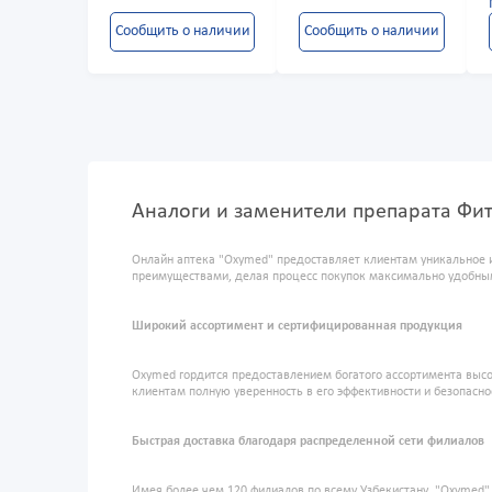
Сообщить о наличии
Сообщить о наличии
Аналоги и заменители препарата Фит
Онлайн аптека "Oxymed" предоставляет клиентам уникальное 
преимуществами, делая процесс покупок максимально удобны
Широкий ассортимент и сертифицированная продукция
Oxymed гордится предоставлением богатого ассортимента высо
клиентам полную уверенность в его эффективности и безопасно
Быстрая доставка благодаря распределенной сети филиалов
Имея более чем 120 филиалов по всему Узбекистану, "Oxymed