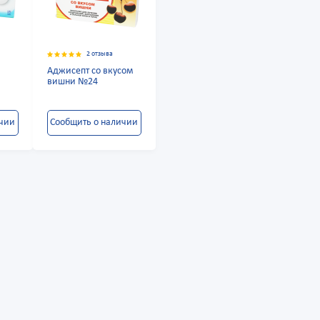
2 отзыва
"
Аджисепт со вкусом
вишни №24
ичии
Сообщить о наличии