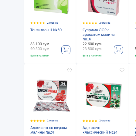
2 отзыва
2 отзыва
Тонзилгон Н №50
Суприма ЛОР с
ароматом малина
№16
83 100 сум
22 600 сум
90 300 сум
23 800 сум
Есть в наличии
Есть в наличии
2 отзыва
2 отзыва
Аджисепт со вкусом
Аджисепт
малины №24
классический №24