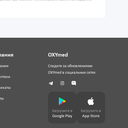
пания
OXYmed
пании
Следите за обновлениями
OXYmed в социальных сетях
аптеки
фикаты
ты
Загрузите в
Загрузите в
Google Play
App Store