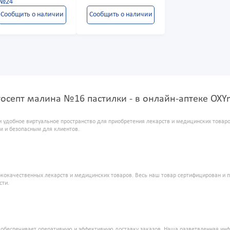
№24
Сообщить о наличии
Сообщить о наличии
осепт малина №16 пастилки - в онлайн-аптеке OX
и удобное виртуальное пространство для приобретения лекарств и медицинских това
м и безопасным для клиентов.
кокачественных лекарств и медицинских товаров. Весь наш товар сертифицирован и 
сти.
" обеспечивает оперативную и эффективную доставку заказов. Наша разветвленная ин