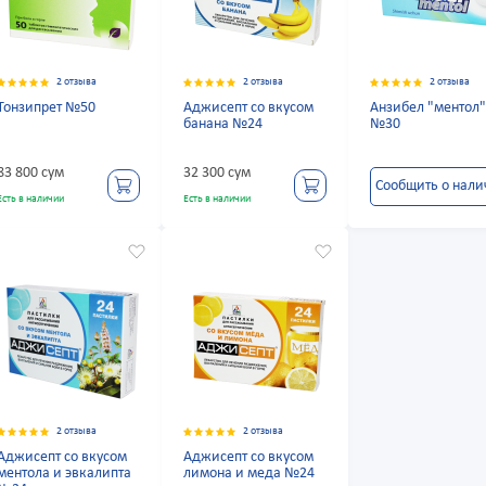
2 отзыва
2 отзыва
2 отзыва
Тонзипрет №50
Аджисепт со вкусом
Анзибел "ментол
банана №24
№30
83 800 сум
32 300 сум
Сообщить о нал
Есть в наличии
Есть в наличии
2 отзыва
2 отзыва
Аджисепт со вкусом
Аджисепт со вкусом
ментола и эвкалипта
лимона и меда №24