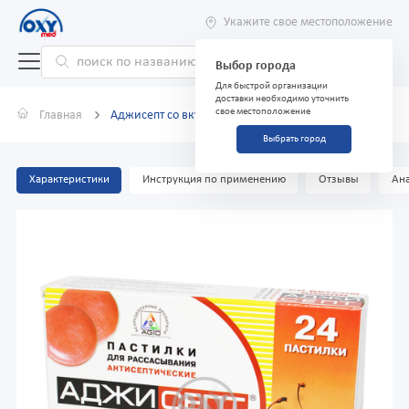
Укажите свое местоположение
Выбор города
Для быстрой организации
доставки необходимо уточнить
свое местоположение
Главная
Аджисепт со вкусом вишни №24
Выбрать город
Характеристики
Инструкция по применению
Отзывы
Ана