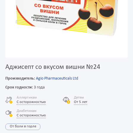
Аджисепт со вкусом вишни №24
Производитель:
Agio Pharmaceuticals Ltd
Срок годности:
3 года
Аллергикам
Детям
С осторожностью
От 5 лет
Диабетикам
С осторожностью
От боли в горле