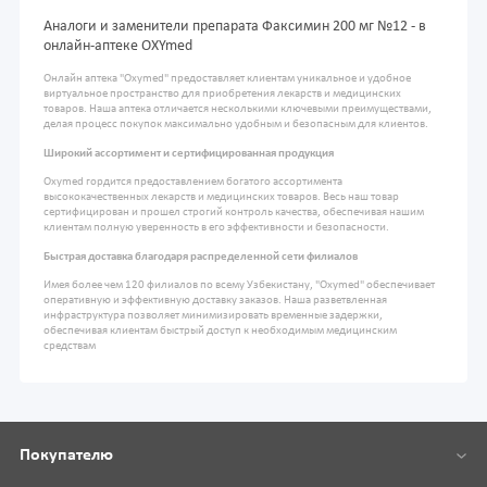
Аналоги и заменители препарата Факсимин 200 мг №12 - в
онлайн-аптеке OXYmed
Онлайн аптека "Oxymed" предоставляет клиентам уникальное и удобное
виртуальное пространство для приобретения лекарств и медицинских
товаров. Наша аптека отличается несколькими ключевыми преимуществами,
делая процесс покупок максимально удобным и безопасным для клиентов.
Широкий ассортимент и сертифицированная продукция
Oxymed гордится предоставлением богатого ассортимента
высококачественных лекарств и медицинских товаров. Весь наш товар
сертифицирован и прошел строгий контроль качества, обеспечивая нашим
клиентам полную уверенность в его эффективности и безопасности.
Быстрая доставка благодаря распределенной сети филиалов
Имея более чем 120 филиалов по всему Узбекистану, "Oxymed" обеспечивает
оперативную и эффективную доставку заказов. Наша разветвленная
инфраструктура позволяет минимизировать временные задержки,
обеспечивая клиентам быстрый доступ к необходимым медицинским
средствам
Покупателю