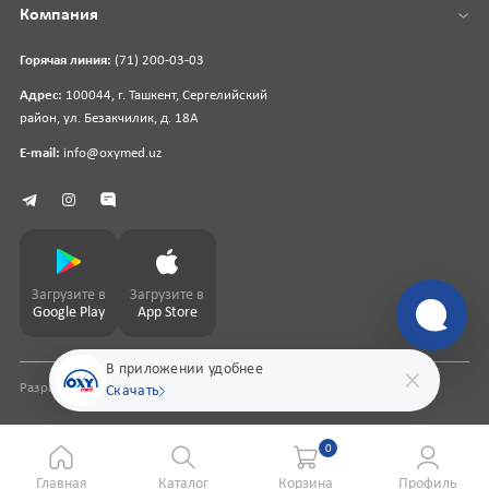
Компания
Горячая линия:
(71) 200-03-03
Адрес:
100044, г. Ташкент, Сергелийский
район, ул. Безакчилик, д. 18А
E-mail:
info@oxymed.uz
Загрузите в
Загрузите в
Google Play
App Store
В приложении удобнее
Разработка сайта
pharmit.uz
Скачать
0
Главная
Каталог
Корзина
Профиль