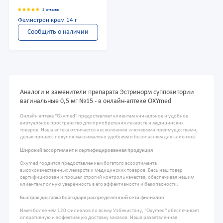
2 отзыва
Фемистрон крем 14 г
Сообщить о наличии
Аналоги и заменители препарата Эстринорм суппозитории
вагинальные 0,5 мг №15 - в онлайн-аптеке OXYmed
Онлайн аптека "Oxymed" предоставляет клиентам уникальное и удобное
виртуальное пространство для приобретения лекарств и медицинских
товаров. Наша аптека отличается несколькими ключевыми преимуществами,
делая процесс покупок максимально удобным и безопасным для клиентов.
Широкий ассортимент и сертифицированная продукция
Oxymed гордится предоставлением богатого ассортимента
высококачественных лекарств и медицинских товаров. Весь наш товар
сертифицирован и прошел строгий контроль качества, обеспечивая нашим
клиентам полную уверенность в его эффективности и безопасности.
Быстрая доставка благодаря распределенной сети филиалов
Имея более чем 120 филиалов по всему Узбекистану, "Oxymed" обеспечивает
оперативную и эффективную доставку заказов. Наша разветвленная