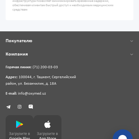
инфраструктура позволяет минимизировать временные задержки,
обеспечивая клиентам быстрый доступ к необходимым медицинским
средствам
Покупателю
Компания
Горячая линия:
(71) 200-03-03
Адрес:
100044, г. Ташкент, Сергелийский
район, ул. Безакчилик, д. 18А
E-mail:
info@oxymed.uz
Загрузите в
Загрузите в
Google Play
App Store