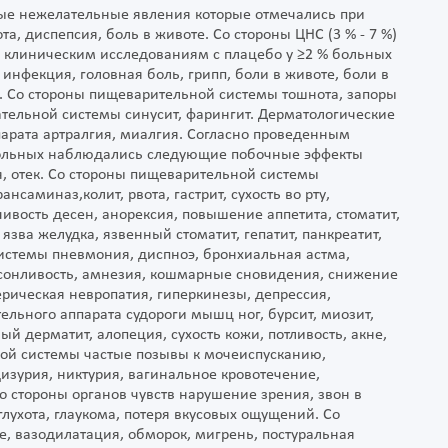
ые нежелательные явления которые отмечались при
та, диспепсия, боль в животе. Со стороны ЦНС (3 % - 7 %)
 клиническим исследованиям с плацебо у ≥2 % больных
фекция, головная боль, грипп, боли в животе, боли в
а. Со стороны пищеварительной системы тошнота, запоры
ательной системы синусит, фарингит. Дерматологические
парата артралгия, миалгия. Согласно проведенным
больных наблюдались следующие побочные эффекты
я, отек. Со стороны пищеварительной системы
саминаз,колит, рвота, гастрит, сухость во рту,
очивость десен, анорексия, повышение аппетита, стоматит,
зва желудка, язвенный стоматит, гепатит, панкреатит,
системы пневмония, диспноэ, бронхиальная астма,
 сонливость, амнезия, кошмарные сновидения, снижение
ическая невропатия, гиперкинезы, депрессия,
ельного аппарата судороги мышц ног, бурсит, миозит,
й дерматит, алопеция, сухость кожи, потливость, акне,
вой системы частые позывы к мочеиспусканию,
изурия, никтурия, вагинальное кровотечение,
о стороны органов чувств нарушение зрения, звон в
глухота, глаукома, потеря вкусовых ощущений. Со
, вазодилатация, обморок, мигрень, постуральная