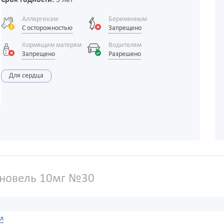
Срок годности:
5 лет
Аллергикам
Беременным
С осторожностью
Запрещено
Кормящим матерям
Водителям
Запрещено
Разрешено
Для сердца
ановель 10мг №30
ол