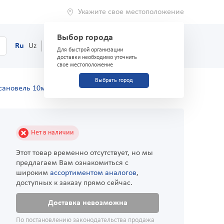
Укажите свое местоположение
Выбор города
0
Корзина
Ru
Uz
(71) 200-03-03
Для быстрой организации
доставки необходимо уточнить
свое местоположение
Выбрать город
сановель 10мг №30
Нет в наличии
Этот товар временно отсутствует, но мы
предлагаем Вам ознакомиться с
широким
ассортиментом аналогов
,
доступных к заказу прямо сейчас.
Доставка невозможна
По постановлению законодательства продажа