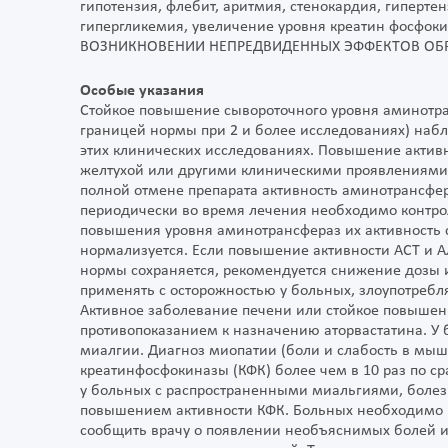
гипотензия, флебит, аритмия, стенокардия, гиперт
гипергликемия, увеличение уровня креатин фосфоки
ВОЗНИКНОВЕНИИ НЕПРЕДВИДЕННЫХ ЭФФЕКТОВ ОБРА
Особые указания
Стойкое повышение сывороточного уровня аминотран
границей нормы при 2 и более исследованиях) набл
этих клинических исследованиях. Повышение актив
желтухой или другими клиническими проявлениями.
полной отмене препарата активность аминотрансфер
периодически во время лечения необходимо контрол
повышения уровня аминотрансфераз их активность сл
нормализуется. Если повышение активности АСТ и А
нормы сохраняется, рекомендуется снижение дозы и
применять с осторожностью у больных, злоупотреб
Активное заболевание печени или стойкое повышен
противопоказанием к назначению аторвастатина. У 
миалгии. Диагноз миопатии (боли и слабость в мы
креатинфосфокиназы (КФК) более чем в 10 раз по с
у больных с распространенными миальгиями, бол
повышением активности КФК. Больных необходимо п
сообщить врачу о появлении необъяснимых болей и