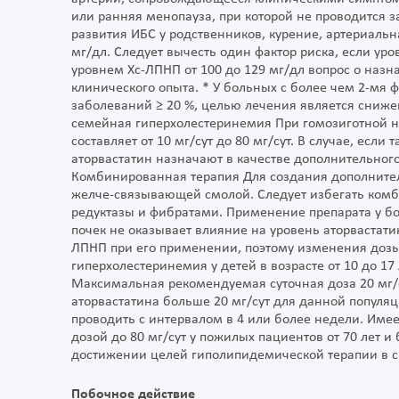
или ранняя менопауза, при которой не проводится з
развития ИБС у родственников, курение, артериаль
мг/дл. Следует вычесть один фактор риска, если уров
уровнем Хс-ЛПНП от 100 до 129 мг/дл вопрос о наз
клинического опыта. * У больных с более чем 2-мя 
заболеваний ≥ 20 %, целью лечения является сниже
семейная гиперхолестеринемия При гомозиготной 
составляет от 10 мг/сут до 80 мг/сут. В случае, ес
аторвастатин назначают в качестве дополнительного
Комбинированная терапия Для создания дополнител
желче-связывающей смолой. Следует избегать комб
редуктазы и фибратами. Применение препарата у б
почек не оказывает влияние на уровень аторвастат
ЛПНП при его применении, поэтому изменения дозы 
гиперхолестеринемия у детей в возрасте от 10 до 17
Максимальная рекомендуемая суточная доза 20 мг/
аторвастатина больше 20 мг/сут для данной популя
проводить с интервалом в 4 или более недели. Име
дозой до 80 мг/сут у пожилых пациентов от 70 лет и
достижении целей гиполипидемической терапии в с
Побочное действие