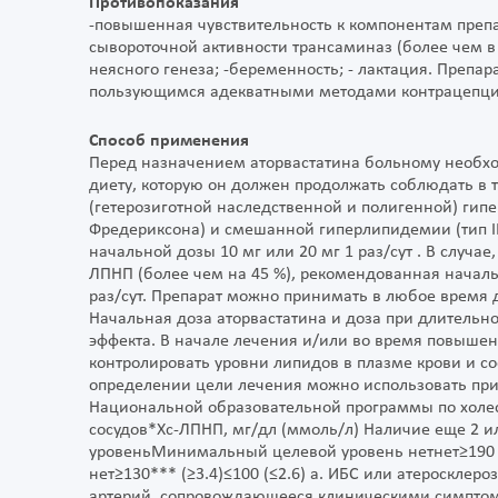
Противопоказания
-повышенная чувствительность к компонентам преп
сывороточной активности трансаминаз (более чем в
неясного генеза; -беременность; - лактация. Препа
пользующимся адекватными методами контрацепци
Способ применения
Перед назначением аторвастатина больному необх
диету, которую он должен продолжать соблюдать в 
(гетерозиготной наследственной и полигенной) гипе
Фредериксона) и смешанной гиперлипидемии (тип I
начальной дозы 10 мг или 20 мг 1 раз/сут . В случа
ЛПНП (более чем на 45 %), рекомендованная начальна
раз/сут. Препарат можно принимать в любое время
Начальная доза аторвастатина и доза при длительн
эффекта. В начале лечения и/или во время повыше
контролировать уровни липидов в плазме крови и с
определении цели лечения можно использовать п
Национальной образовательной программы по холе
сосудов*Хс-ЛПНП, мг/дл (ммоль/л) Наличие еще 2 
уровеньМинимальный целевой уровень нетнет≥190 (≥4
нет≥130*** (≥3.4)≤100 (≤2.6) a. ИБС или атероскле
артерий, сопровождающееся клиническими симптома