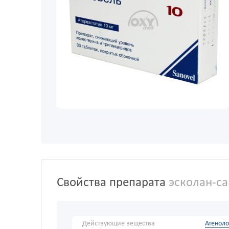
Свойства препарата
эсколан-с
Действующие вещества
Атенол