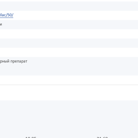
Ilac/50/
ки
урный препарат