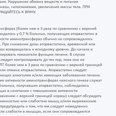
ензия. Нарушения обмена веществ и питания
назы, гипогликемия, увеличение массы тела. ПРИ
ЩАЙТЕСЬ К ВРАЧУ.
сфераз (более чем в 3 раза по сравнению с верхней
юдалось у 0,7 % больных, получающих аторвастатин в
ности аминотрансфераз обычно не сопровождалось
 При снижении дозы аторвастатина, временной или
аз возвращалась к исходному уровню. До начала и
ировать показатели функции печени. В случае
едует контролировать до тех пор, пока она не
ЛТ более чем в 3 раза по сравнению с верхней границей
ли отмена аторвастатина. Аторвастатин следует
ляющих алкоголем и/или имеющих заболевание печени.
ие активности аминотрансфераз неясного генеза служат
больных, получавших аторвастатин, наблюдались
шцах в сочетании с повышением активности
равнению с верхней границей нормы) следует обсуждать
езненностью или слабостью мышц и/или выраженным
редупредить о том, что им следует немедленно
ли слабости в мышцах, если они сопровождаются