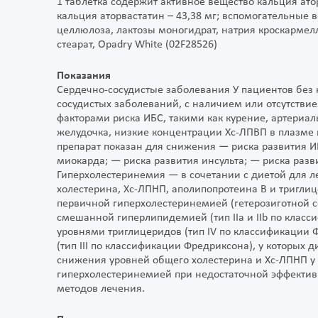
1 таблетка содержит активное вещество кальция аторв
кальция аторвастатин – 43,38 мг; вспомогательные 
целлюлоза, лактозы моногидрат, натрия кроскармел
стеарат, Opadry White (02F28526)
Показания
Сердечно-сосудистые заболевания У пациентов без
сосудистых заболеваний, с наличием или отсутств
факторами риска ИБС, такими как курение, артериал
желудочка, низкие концентрации Хс-ЛПВП в плазме 
препарат показан для снижения — риска развития 
миокарда; — риска развития инсульта; — риска раз
Гиперхолестеринемия — в сочетании с диетой для 
холестерина, Хс-ЛПНП, аполипопротеина В и тригли
первичной гиперхолестеринемией (гетерозиготной 
смешанной гиперлипидемией (тип IIa и IIb по кла
уровнями триглицеридов (тип IV по классификации
(тип III по классификации Фредриксона), у которых 
снижения уровней общего холестерина и Хс-ЛПНП у
гиперхолестеринемией при недостаточной эффектив
методов лечения.