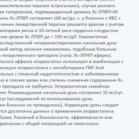
аместительная терапия эстрогенами), случаи раннего
ная гипертензия, подтвержденный уровень Хс-ЛПВП<45
ень Хс-ЛПВП составляет ≥60 мг/дл. c. у больных с ИБС с
начении лекарственной терапии решается врачом с учетом
факторами риска и 10-летний риск сердечно-сосудистых
ние уровня Хс-ЛПВП до < 100 мг/дЛ. Гомозиготная
наследственной гиперхолестеринемии начальная доза
ли такой метод лечения невозможен, подобным больным
 лекарственного препарата (напр. Хс-ЛПНП-аферез).
ьного эффекта аторвастатин используют в комбинации с
инации аторвастатина с ингибиторами ГМГ-КоА
ольных с почечной недостаточностью и заболеваниями
ина в плазме крови или степень снижения содержания Хс-
препарата не требуется. Гетерозиготная семейная
 лет Рекомендуемая начальная доза составляет 10 мг/сут.
сут (исследований по использованию дозы
ции больных не проводилось). Коррекцию дозы следует
ется достаточно данных о применении аторвастатина
 более. Различий в безопасности, эффективности или
равнении с общей популяцией не отмечалось