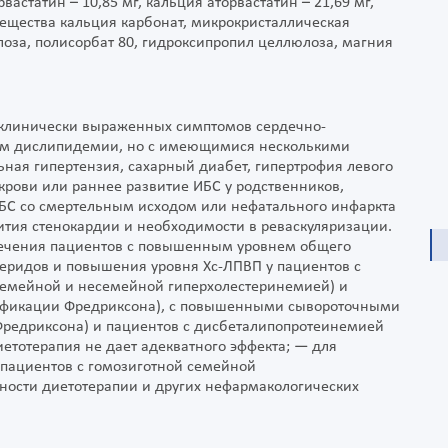
астатин – 10,85 мг, кальция аторвастатин – 21,69 мг,
вещества кальция карбонат, микрокристаллическая
лоза, полисорбат 80, гидроксипропил целлюлоза, магния
 клинически выраженных симптомов сердечно-
ием дислипидемии, но с имеющимися несколькими
ьная гипертензия, сахарный диабет, гипертрофия левого
крови или раннее развитие ИБС у родственников,
ИБС со смертельным исходом или нефатального инфаркта
вития стенокардии и необходимости в реваскуляризации.
лечения пациентов с повышенным уровнем общего
церидов и повышения уровня Хс-ЛПВП у пациентов с
семейной и несемейной гиперхолестеринемией) и
ссификации Фредриксона), с повышенными сывороточными
 Фредриксона) и пациентов с дисбеталипопротеинемией
диетотерапия не дает адекватного эффекта; — для
 пациентов с гомозиготной семейной
ности диетотерапии и других нефармакологических