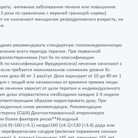
арата; -активные заболевания печени или повышение
 3 раза по сравнению с верхней границей нормы)
рат не назначают женщинам репродуктивного возраста, не
и.
одимо рекомендовать стандартную гиполипидемическую
течение всего периода терапии. При первичной
рхолестеринемии (тип IIа по классификации
Ib по классификации Фредериксона) лечение начинают с
е, если требуется максимальное снижение уровня Хс-
я доза 40 мг 1 раз/сут. Доза варьирует от 10 до 80 мг 1
 дня с пищей или независимо от времени приема пищи.
ом лечении зависит от цели терапии и индивидуального
ния дозы аторвастатина необходимо каждые 2-4 недели
оответствующим образом корригировать дозу. При
риведенные ниже рекомендации. Рекомендации
стерину (США) Диагностированный атеросклероз
или более факторов риска**Исходный
.9)<160 (<4.1) нетда≥160 (≥4.1)<130 (<3.4) дада или
роз периферических сосудов (включая поражение сонных
ми). b. возраст (мужчины ≥45 лет, женщины ≥55 лет