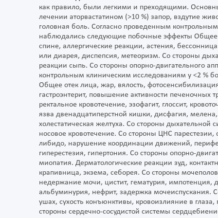
как правило, были легкими и преходящими. Основн
лечении аторвастатином (>10 %) запор, вздутие живо
головная боль. Согласно проведенным контрольным
наблюдались следующие побочные эффекты Общее ин
спине, аллергические реакции, астения, бессонниц
или диарея, диспепсия, метеоризм. Со стороны дых
реакции сыпь. Со стороны опорно-двигательного ап
контрольным клиническим исследованиям у <2 % 
Общее отек лица, жар, вялость, фотосенсибилизаци
гастроэнтерит, повышение активности печеночных тран
ректальное кровотечение, эзофагит, глоссит, кровот
язва двенадцатиперстной кишки, дисфагия, мелена, я
холестатическая желтуха. Со стороны дыхательной 
носовое кровотечение. Со стороны ЦНС парестезии,
либидо, нарушение координации движений, перифер
гиперестезия, гипертония. Со стороны опорно-двигат
миопатия. Дерматологические реакции зуд, контактны
крапивница, экзема, себорея. Со стороны мочеполо
недержание мочи, цистит, гематурия, импотенция, д
альбуминурия, нефрит, задержка мочеиспускания. С
ушах, сухость конъюнктивы, кровоизлияние в глаза, 
стороны сердечно-сосудистой системы сердцебиение