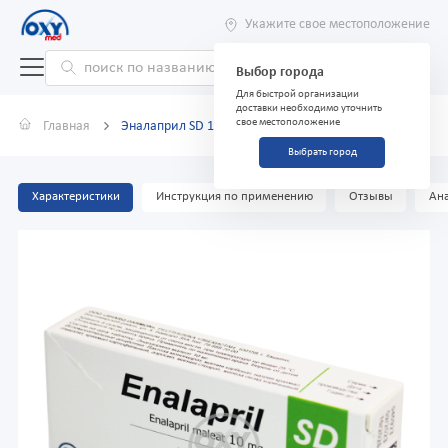
Укажите свое местоположение
Выбор города
Для быстрой организации
доставки необходимо уточнить
свое местоположение
Главная
Эналаприл SD 10 мг №20 таблетки
Выбрать город
Характеристики
Инструкция по применению
Отзывы
Ана