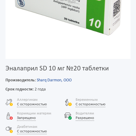
Эналаприл SD 10 мг №20 таблетки
Производитель:
Sharq Darmon, OOO
Срок годности:
2 года
Аллергикам
Беременным
С осторожностью
С осторожностью
Кормящим матерям
Водителям
Запрещено
Разрешено
Диабетикам
С осторожностью