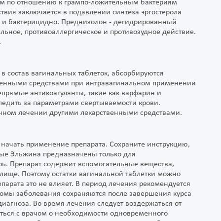
ем по отношению к грампо-ложительным бактериям
йствия заключается в подавлении синтеза эргостерола
 и бактерицидно. Преднизолон - дегидрированный
льное, противоаллергическое и противозудное действие.
.
 в состав вагинальных таблеток, абсорбируются
твенными средствами при интравагинальном применении
прямые антикоагулянты, такие как варфарин и
ледить за параметрами свертываемости крови.
нном лечении другими лекарственными средствами.
 начать применение препарата. Сохраните инструкцию,
ные Эльжина предназначены только для
рь. Препарат содержит вспомогательные вещества,
алище. Поэтому остатки вагинальной таблетки можно
парата это не влияет. В период лечения рекомендуется
томы заболевания сохраняются после завершения курса
диагноза. Во время лечения следует воздержаться от
аться с врачом о необходимости одновременного