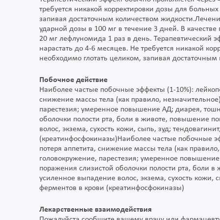
требуется никакой корректировки дозы для больных 
запивая достаточным количеством жидкости.Лечен
ударной дозы в 100 мг в течение 3 дней. В качест
20 мг лефлуномида 1 раз в день. Терапевтический э
нарастать до 4-6 месяцев. Не требуется никакой кор
необходимо глотать целиком, запивая достаточным 
Побочное действие
Наиболее частые побочные эффекты (1-10%): лейкопе
снижение массы тела (как правило, незначительное);
парестезия; умеренное повышение АД; диарея, тошн
оболочки полости рта, боли в животе, повышение п
волос, экзема, сухость кожи, сыпь, зуд; тендовагин
(креатинфосфокиназы)Наиболее частые побочные эфф
потеря аппетита, снижение массы тела (как правило, 
головокружение, парестезия; умеренное повышение 
поражения слизистой оболочки полости рта, боли в
усиленное выпадение волос, экзема, сухость кожи, с
ферментов в крови (креатинфосфокиназы)
Лекарственные взаимодействия
Пожалуйста сообщите вашему врачу или фармацевт