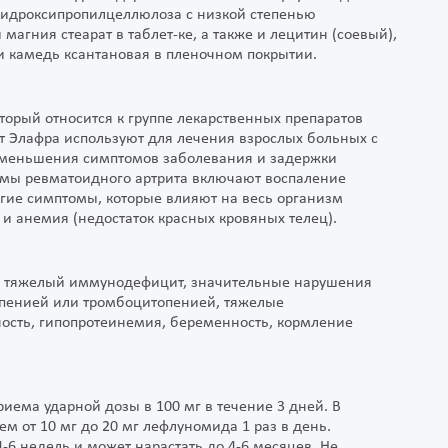
 гидроксипропилцеллюлоза с низкой степенью
магния стеарат в таблет-ке, а также и лецитин (соевый),
 и камедь ксантановая в пленочном покрытии.
орый относится к группе лекарственных препаратов
т Элафра используют для лечения взрослых больных с
 уменьшения симптомов заболевания и задержки
омы ревматоидного артрита включают воспаление
ругие симптомы, которые влияют на весь организм
 и анемия (недостаток красных кровяных телец).
и, тяжелый иммунодефицит, значительные нарушения
опенией или тромбоцитопенией, тяжелые
ость, гипопротеинемия, беременность, кормление
ема ударной дозы в 100 мг в течение 3 дней. В
 от 10 мг до 20 мг лефлуномида 1 раз в день.
-6 недель и может нарастать до 4-6 месяцев. Не