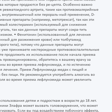
тва которые продаются без ре-цепта. Особенно важно
я ревматоидного артрита, такие как противомалярийные
), внутримышечный или перораль-ный применение, D-
вные препараты (например, метотрексат), так как эти
емый холестирамин (используемый для снижения
уголь, так как данные препараты могут сокра-тить
анизмом. • Фенитонин (использованный для лечения
анный для разжижения крови) или толбутамид
рого типа), потому что данные препараты могут
вы уже принимаете нестероидные противовоспалительные
те продолжить их использование после начала приема
ь провакцинированы, обратитесь к вашему врачу за
аны во время приема лефлуномида, и по истечению
ия лечения. Прием Лефлуномида медак с пищей и
без пищи. Не рекомендуется употреблять алкоголь во
оля во время приема лефлуномида может увеличить
пользования детям и подросткам в возрасте до 18 лет.
ники Элафра может вызвать головокружения, что может
агировать. Если вы под воздействием побочного эффекта,