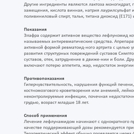
Другие ингредиенты являются лактоза моногидрат,
замещения, кислота винная, натрия лаурилсульфат и 
поливиниловый спирт, тальк, титана диоксид (Е171)
Показания
Элафра содержит активное вещество лефлуномид кот
называемых антиревматические средства. Апрепара
активной формой ревматоид-ного артрита с целью
развития структурных повреждений суставов Симпт
суставов, отек, затруднение в движе-нии и боли. Д
включают потерю аппетита, жар, недостаток энергии
Противопоказания
Гиперчувствительность, нарушения функций печен
костномозгового кроветворения или анемией, лейк
неконтролируемые инфекции, почечная недостаточн
грудью, возраст младше 18 лет.
Способ применения
Лечение лефлунамидом начинают с однократного при
качестве поддерживающей дозы рекомендуется прием
Терапевтический эффект обычно проявляется через 4