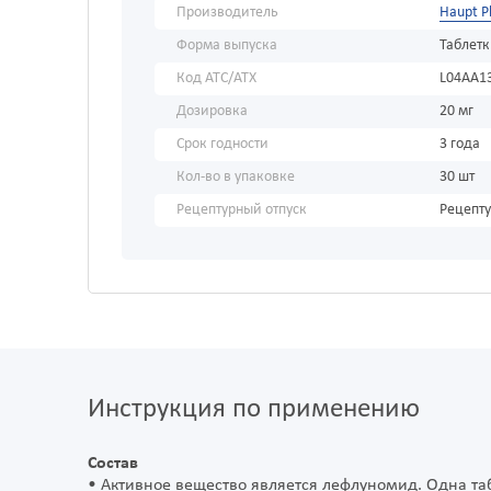
Производитель
Haupt P
Форма выпуска
Таблет
Код АТС/ATX
L04AA1
Дозировка
20 мг
Срок годности
3 года
Кол-во в упаковке
30 шт
Рецептурный отпуск
Рецепт
Инструкция по применению
Состав
• Активное вещество является лефлуномид. Одна та