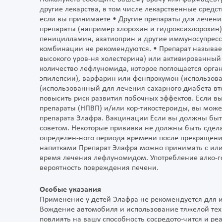
другие лекарства, в том числе лекарственные средс
если вы принимаете • Другие препараты для лечени
препараты (например хлорохин и гидроксихлорохин
пеницилламин, азатиоприн и другие иммуносупресси
комбинации не рекомендуются. • Препарат называ
высокого уров-ня холестерина) или активированный 
количество лефлуномида, которое поглощается орг
эпилепсии), варфарин или фенпрокумон (использов
(использованный для лечения сахарного диабета вто
повысить риск развития побочных эффектов. Если 
препараты (НПВП) и/или кор-тикостероиды, вы може
препарата Элафра. Вакцинации Если вы должны быт
советом. Некоторые прививки не должны быть сдел
определен-ного периода времени после прекращен
напитками Препарат Элафра можно принимать с или 
время лечения лефлуномидом. Употребление алко-г
вероятность повреждения печени.
Особые указания
Применение у детей Элафра не рекомендуется для ис
Вождение автомобиля и использование тяжелой тех
повлиять на вашу способность сосредото-чится и ре