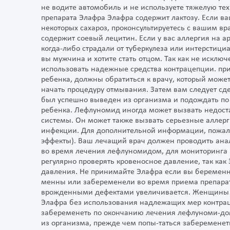
не водите автомобиль и не используете тяжелую те
препарата Элафра Элафра содержит лактозу. Если ва
некоторых сахароз, проконсультируетесь с вашим в
содержит соевый лецитин. Если у вас аллергия на ар
когда-либо страдали от туберкулеза или интерстициа
вы мужчина и хотите стать отцом. Так как не исклю
использовать надежные средства контрацепции. пр
ребенка, должны обратиться к врачу, который может
начать процедуру отмывания. Затем вам следует сде
был успешно выведен из организма и подождать по 
ребенка. Лефлуномид иногда может вызвать недоста
системы. Он может также вызвать серьезные аллерг
инфекции. Для дополнительной информации, пожалу
эффекты). Ваш лечащий врач должен проводить ана
во время лечения лефлуномидом, для мониторинга к
регулярно проверять кровеносное давление, так ка
давления. Не принимайте Элафра если вы беременн
менны или забеременели во время приема препарат
врожденными дефектами увеличивается. Женщины д
Элафра без использования надлежащих мер контрац
забеременеть по окончанию лечения лефлуноми-дом
из организма, прежде чем попы-таться забеременеть