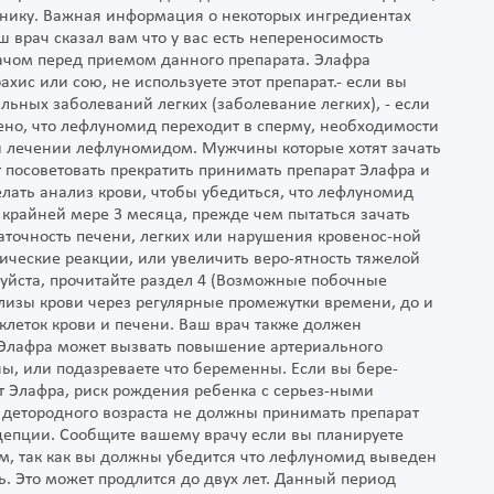
хнику. Важная информация о некоторых ингредиентах
ш врач сказал вам что у вас есть непереносимость
рачом перед приемом данного препарата. Элафра
ахис или сою, не используете этот препарат.- если вы
льных заболеваний легких (заболевание легких), - если
чено, что лефлуномид переходит в сперму, необходимости
и лечении лефлуномидом. Мужчины которые хотят зачать
 посоветовать прекратить принимать препарат Элафра и
лать анализ крови, чтобы убедиться, что лефлуномид
крайней мере 3 месяца, прежде чем пытаться зачать
точность печени, легких или нарушения кровенос-ной
ические реакции, или увеличить веро-ятность тяжелой
йста, прочитайте раздел 4 (Возможные побочные
лизы крови через регулярные промежутки времени, до и
леток крови и печени. Ваш врач также должен
к Элафра может вызвать повышение артериального
ы, или подазреваете что беременны. Если вы бере-
 Элафра, риск рождения ребенка с серьез-ными
етородного возраста не должны принимать препарат
епции. Сообщите вашему врачу если вы планируете
, так как вы должны убедится что лефлуномид выведен
. Это может продлится до двух лет. Данный период