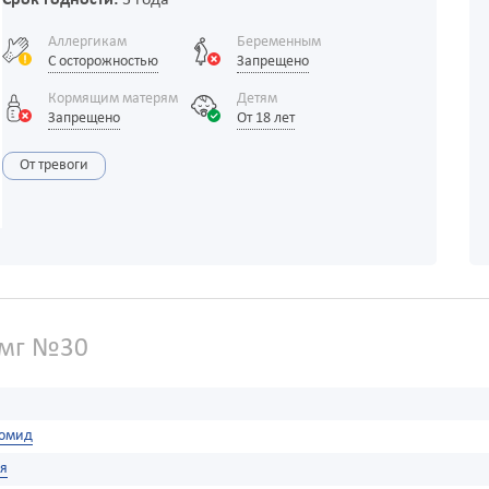
Срок годности:
3 года
Аллергикам
Беременным
С осторожностью
Запрещено
Кормящим матерям
Детям
Запрещено
От 18 лет
От тревоги
 мг №30
омид
я