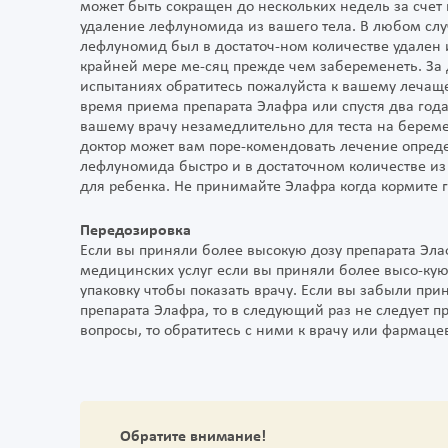
может быть сокращен до нескольких недель за счет
удаление лефлуномида из вашего тела. В любом слу
лефлуномид был в достаточ-ном количестве удален 
крайней мере ме-сяц прежде чем забеременеть. З
испытаниях обратитесь пожалуйста к вашему лечаще
время приема препарата Элафра или спустя два года
вашему врачу незамедлительно для теста на береме
доктор может вам поре-комендовать лечение опре
лефлуномида быстро и в достаточном количестве из 
для ребенка. Не принимайте Элафра когда кормите г
Передозировка
Если вы приняли более высокую дозу препарата Элаф
медицинских услуг если вы приняли более высо-кую
упаковку чтобы показать врачу. Если вы забыли при
препарата Элафра, то в следующий раз не следует п
вопросы, то обратитесь с ними к врачу или фармацев
Обратите внимание!