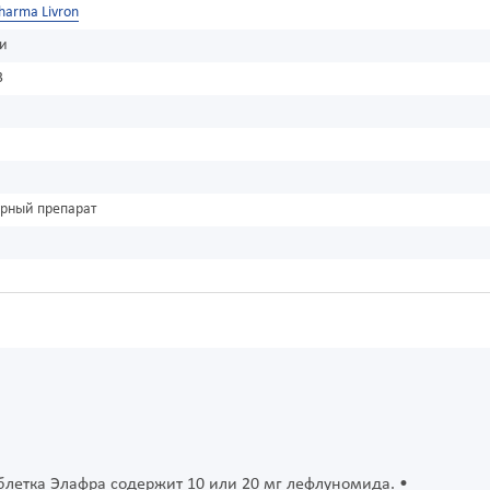
harma Livron
ки
3
урный препарат
блетка Элафра содержит 10 или 20 мг лефлуномида. •