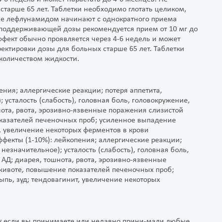
старше 65 лет. Таблетки необходимо глотать целиком,
ие лефлунамидом начинают с однократного приема
ве поддерживающей дозы рекомендуется прием от 10 мг до
ффект обычно проявляется через 4-6 недель и может
ректировки дозы для больных старше 65 лет. Таблетки
количеством жидкости.
ния; аллергические реакции; потеря аппетита,
 усталость (слабость), головная боль, головокружение,
ота, рвота, эрозивно-язвенные поражения слизистой
оказателей печеночных проб; усиленное выпадение
ит, увеличение некоторых ферментов в крови
екты (1-10%): лейкопения; аллергические реакции;
незначительное); усталость (слабость), головная боль,
АД; диарея, тошнота, рвота, эрозивно-язвенные
 животе, повышение показателей печеночных проб;
ыпь, зуд; тендовагинит, увеличение некоторых
у если вы принимаете или недавно прини-мали любые