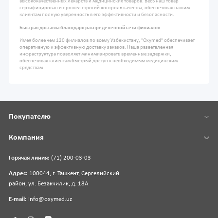
высококачественных лекарств и медицинских товаров. Весь наш товар
сертифицирован и прошел строгий контроль качества, обеспечивая нашим
клиентам полную уверенность в его эффективности и безопасности.
Быстрая доставка благодаря распределенной сети филиалов
Имея более чем 120 филиалов по всему Узбекистану, "Oxymed" обеспечивает
оперативную и эффективную доставку заказов. Наша разветвленная
инфраструктура позволяет минимизировать временные задержки,
обеспечивая клиентам быстрый доступ к необходимым медицинским
средствам
Покупателю
Компания
Горячая линия:
(71) 200-03-03
Адрес:
100044, г. Ташкент, Сергелийский
район, ул. Безакчилик, д. 18А
E-mail:
info@oxymed.uz