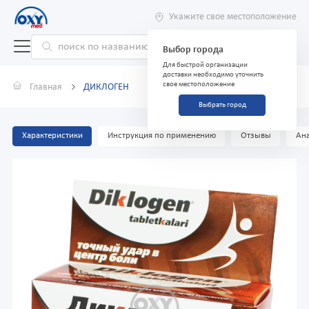
Укажите свое местоположение
Выбор города
Для быстрой организации
доставки необходимо уточнить
свое местоположение
Главная
ДИКЛОГЕН
Выбрать город
Характеристики
Инструкция по применению
Отзывы
Ана