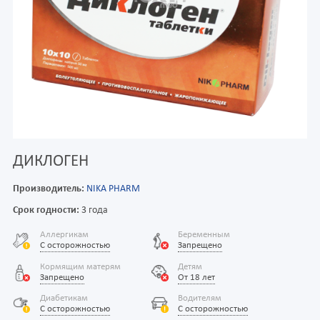
ДИКЛОГЕН
Производитель:
NIKA PHARM
Срок годности:
3 года
Аллергикам
Беременным
С осторожностью
Запрещено
Кормящим матерям
Детям
Запрещено
От 18 лет
Диабетикам
Водителям
С осторожностью
С осторожностью