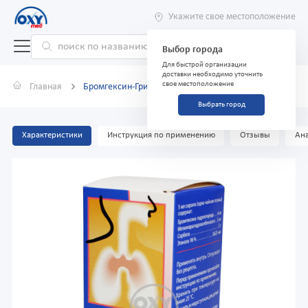
Укажите свое местоположение
Выбор города
Для быстрой организации
доставки необходимо уточнить
свое местоположение
Главная
Бромгексин-Гриндекс 4 мг/5 мл 100 мл
Выбрать город
Характеристики
Инструкция по применению
Отзывы
Ана