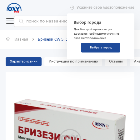
Укажите свое местоположение
Выбор города
Для быстрой организации
доставки необходимо уточнить
свое местоположение
Главная
Бризези CW 5, 5 мг №30 таблетки жевательные
Выбрать город
Характеристики
Инструкция по применению
Отзывы
Ана