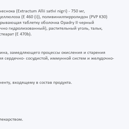
ока (Extractum Allii sativi nigri) - 750 мг,
ллюлоза (Е 460 (i)), поливинилпирролидон (PVP K30)
крывающая таблетку оболочка Opadry II черный
чно гидролизованный), растительный уголь, тальк,
теарат (Е 470b).
еина, замедляющего процессы окисления и старения
я сердечно- сосудистой, иммунной систем и желудочно-
енту, входящему в состав продукта.
лекарством.