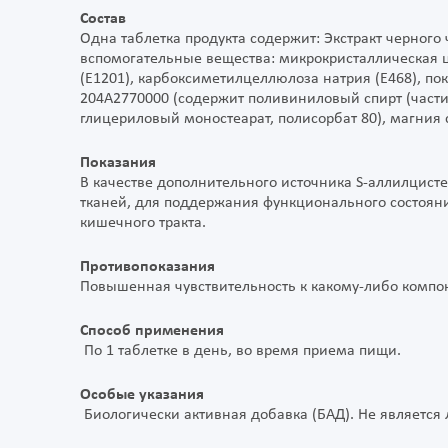
Состав
Одна таблетка продукта содержит: Экстракт черного чесн
вспомогательные вещества: микрокристаллическая це
(Е1201), карбоксиметилцеллюлоза натрия (Е468), по
204А2770000 (содержит поливиниловый спирт (части
глицериловый моностеарат, полисорбат 80), магния с
Показания
В качестве дополнительного источника S-аллилцист
тканей, для поддержания функционального состояни
кишечного тракта.
Противопоказания
Повышенная чувствительность к какому-либо компон
Способ применения
По 1 таблетке в день, во время приема пищи.
Особые указания
Биологически активная добавка (БАД). Не является 