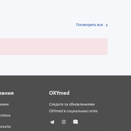
Посмотреть все
пания
OXYmed
пании
Следите за обновлениями
OXYmed в социальных сетях
аптеки
фикаты