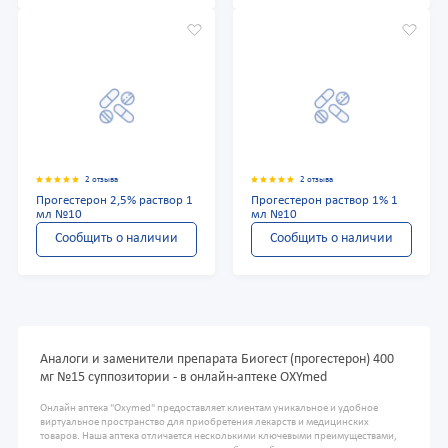
2 отзыва
2 отзыва
Прогестерон 2,5% раствор 1
Прогестерон раствор 1% 1
мл №10
мл №10
Сообщить о наличии
Сообщить о наличии
Аналоги и заменители препарата Биогест (прогестерон) 400
мг №15 суппозитории - в онлайн-аптеке OXYmed
Онлайн аптека "Oxymed" предоставляет клиентам уникальное и удобное
виртуальное пространство для приобретения лекарств и медицинских
товаров. Наша аптека отличается несколькими ключевыми преимуществами,