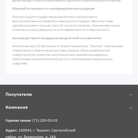
делая процесс покупок максимально удобным и безопасным для клиентов.
Широкий ассортимент и сертифицированная продукция
Oxymed гордится предоставлением богатого ассортимента
высококачественных лекарств и медицинских товаров. Весь наш товар
сертифицирован и прошел строгий контроль качества, обеспечивая нашим
клиентам полную уверенность в его эффективности и безопасности.
Быстрая доставка благодаря распределенной сети филиалов
Имея более чем 120 филиалов по всему Узбекистану, "Oxymed" обеспечивает
оперативную и эффективную доставку заказов. Наша разветвленная
инфраструктура позволяет минимизировать временные задержки,
обеспечивая клиентам быстрый доступ к необходимым медицинским
средствам
Покупателю
Компания
Горячая линия:
(71) 200-03-03
Адрес:
100044, г. Ташкент, Сергелийский
район, ул. Безакчилик, д. 18А