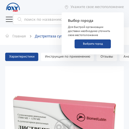
Укажите свое местоположение
Выбор города
Для быстрой организации
доставки необходимо уточнить
свое местоположение
Главная
Дистрептаза суппозитории №6
Выбрать город
Характеристики
Инструкция по применению
Отзывы
Ана