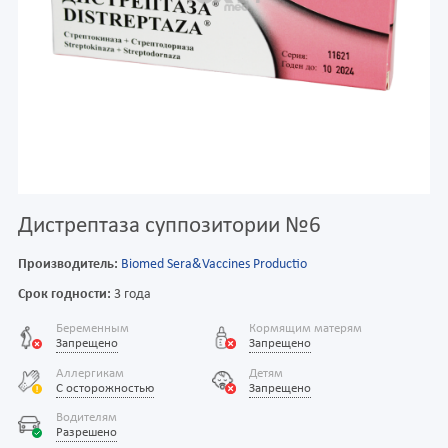
Дистрептаза суппозитории №6
Производитель:
Biomed Sera&Vaccines Productio
Срок годности:
3 года
Беременным
Кормящим матерям
Запрещено
Запрещено
Аллергикам
Детям
С осторожностью
Запрещено
Водителям
Разрешено