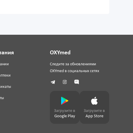
пания
OXYmed
пании
Следите за обновлениями
OXYmed в социальных сетях
аптеки
фикаты
ты
Загрузите в
Загрузите в
Google Play
App Store