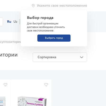
Укажите свое местоположение
Выбор города
0
Корзина
Ru
Uz
(71) 200-03-03
Для быстрой организации
доставки необходимо уточнить
свое местоположение
Выбрать город
 суппозитории
Аналоги и заменители
зитории
Сортировка