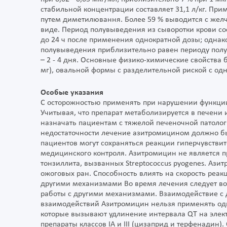
стабильной концентрации составляет 31,1 л/кг. Пр
путем диметилювання. Более 59 % выводится с жел
виде. Период полувыведения из сыворотки крови сост
до 24 ч после применения однократной дозы; однак
полувыведения приблизительно равен периоду полу
– 2 - 4 дня. Основные физико-химические свойства 
мг), овальной формы с разделительной риской с одн
Особые указания
С осторожностью применять при нарушении функции
Учитывая, что препарат метаболизируется в печени 
назначать пациентам с тяжелой печеночной патоло
недостаточности лечение азитромицином должно бы
пациентов могут сохраняться реакции гиперчувствит
медицинского контроля. Азитромицин не является п
тонзиллита, вызванных Streptococcus pyogenes. Аз
ожоговых ран. Способность влиять на скорость реак
другими механизмами Во время лечения следует во
работы с другими механизмами. Взаимодействие с 
взаимодействий Азитромицин нельзя применять од
которые вызывают удлинение интервала QT на элек
препараты классов IA и III (цизаприд и терфенади