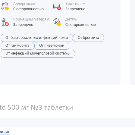
Аллергикам
Водителям
С осторожностью
Запрещено
Кормящим матерям
Детям
Запрещено
С осторожностью
От бактериальных инфекций кожи
От бронхита
От гайморита
От пневмонии
От инфекций мочеполовой системы
to 500 мг №3 таблетки
мицин