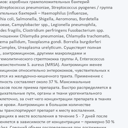
змов: аэробных грамположительных бактерий
 Streptococcus pneumoniae, Streptococcus pyogenes / группа
ательных бактерий – Haemophilus (influenzae,
chia coli, Salmonella, Shigella, Aeromonas, Bordetella
rrhoeae, Campylobacter spp., Legionella pneumophila,
s fragilis, Clostridium perfringens Fusobacterium spp.
 отношении Chlamydia pneumoniae, Chlamydia trachomatis,
a pallidum, Toxoplasma gondi. Borrelia burgdorferi
m Complex, Ureaplasma urelyticum. Существует полная
м, азитромицином, другими макролидами и
емолитического стрептококка группы А, Enterococcus
нрезистентним S. aureus (MRSA). Азитромицин менее
ицином относительно энтерококков, чувствительных к
ется из желудочно-кишечного тракта. Применение с
ность составляет около 37 %. Максимальные
часов после приема препарата. Быстро распределяется в
дыхательные пути, органы и ткани урогенитального
клеточно, за счет чего концентрации препарата в тканях
е крови. Азитромицин в большом количестве
ы транспортируют препарат к месту воспаления.
ациях в месте воспаления в течение 5 - 7 дней после
еняется в зависимости от концентрации – примерно 50 %
мкг/мл. Средний объем распределения при достижении