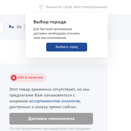
Укажите свое местоположение
Выбор города
0
Корзина
Ru
Uz
(71) 200-03-03
Для быстрой организации
доставки необходимо уточнить
свое местоположение
Выбрать город
Нет в наличии
Этот товар временно отсутствует, но мы
предлагаем Вам ознакомиться с
широким
ассортиментом аналогов
,
доступных к заказу прямо сейчас.
Доставка невозможна
По постановлению законодательства продажа