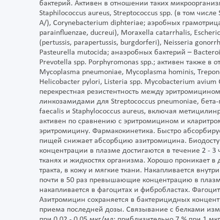
бактерий. Активен в отношении таких микрооргани
Staphilococcus aureus, Streptococcus spp. (в том числе
А/), Corynebacterium diphteriae; аэробных грамотриц
parainfluenzae, ducreui), Moraxella catarrhalis, Escheri
(pertussis, parapertussis, burgdorferi), Neisseria gono
Pasteurella mutocida; анаэробных бактерий – Bacteroide
Prevotella spp. Porphyromonas spp.; активен также в
Mycoplasma pneumoniae, Mycoplasma hominis, Treponem
Helicobacter pylori, Listeria spp. Mycobacterium aviu
перекрестная резистентность между эритромицино
линкозамидами для Streptococcus pneumoniae, бета-г
faecalis и Staphylococcus aureus, включая метицили
активен по сравнению с эритромицином и кларитром
эритромицину. Фармакокинетика. Быстро абсорбиру
пищей снижает абсорбцию азитромицина. Биодоступ
концентрации в плазме достигаются в течение 2 - 3 
тканях и жидкостях организма. Хорошо проникает в 
тракта, в кожу и мягкие ткани. Накапливается внутри
почти в 50 раз превышающие концентрацию в плазм
накапливается в фагоцитах и фибробластах. Фагоцит
Азитромицин сохраняется в бактерицидных концентр
приема последней дозы. Связывание с белками изм
при 0,02 - 0,05 мкг/мл; приблизительно 7 % при 1 