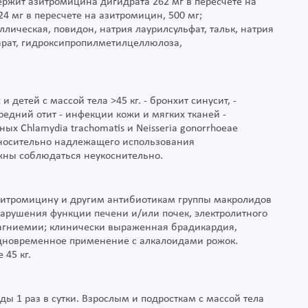
держит азитромицина дигидрата 262 мг в пересчете на
4 мг в пересчете на азитромицин, 500 мг;
ическая, повидон, натрия лаурилсульфат, тальк, натрия
еарат, гидроксипропилметилцеллюлоза,
детей с массой тела >45 кг. - бронхит синусит, -
едний отит - инфекции кожи и мягких тканей -
х Chlamydia trachomatis и Neisseria gonorrhoeae
носительно надлежащего использования
жны соблюдаться неукоснительно.
зитромицину и другим антибиотикам группы макролидов
арушения функции печени и/или почек, электролитного
магниемии; клинически выраженная брадикардия,
одновременное применение с алкалоидами рожок.
 45 кг.
ды 1 раз в сутки. Взрослым и подросткам с массой тела