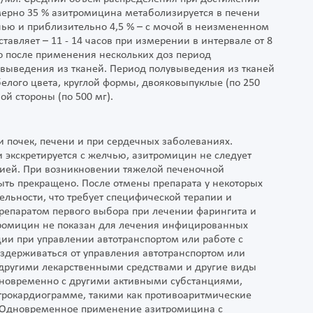
имерно 35 % азитромицина метаболизируется в печени
чью и приблизительно 4,5 % – с мочой в неизмененном
авляет – 11 - 14 часов при измерении в интервале от 8
о после применения нескольких доз период
выведения из тканей. Период полувыведения из тканей
белого цвета, круглой формы, двояковыпуклые (по 250
ой стороны (по 500 мг).
 почек, печени и при сердечных заболеваниях.
и экскретируется с желчью, азитромицин не следует
гией. При возникновении тяжелой печеночной
ть прекращено. После отмены препарата у некоторых
ельности, что требует специфической терапии и
репаратом первого выбора при лечении фарингита и
итромицин не показан для лечения инфицированных
ции при управлении автотранспортом или работе с
здерживаться от управления автотранспортом или
другими лекарственными средствами и другие виды
новременно с другими активными субстанциями,
трокардиограмме, такими как противоаритмические
н). Одновременное применение азитромицина с