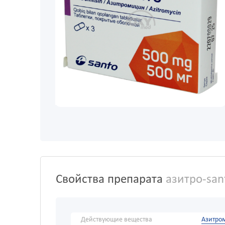
Свойства препарата
азитро-san
Действующие вещества
Азитро