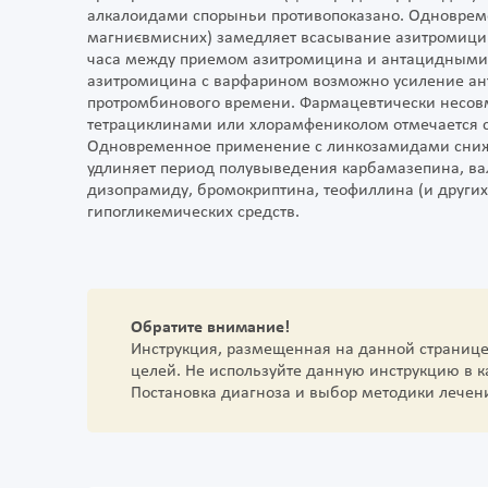
алкалоидами спорыньи противопоказано. Одновре
магниєвмисних) замедляет всасывание азитромицин
часа между приемом азитромицина и антацидными
азитромицина с варфарином возможно усиление анти
протромбинового времени. Фармацевтически несов
тетрациклинами или хлорамфениколом отмечается с
Одновременное применение с линкозамидами сниж
удлиняет период полувыведения карбамазепина, вал
дизопрамиду, бромокриптина, теофиллина (и других
гипогликемических средств.
Обратите внимание!
Инструкция, размещенная на данной страниц
целей. Не используйте данную инструкцию в 
Постановка диагноза и выбор методики лечен