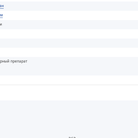
ан
рм
ки
урный препарат