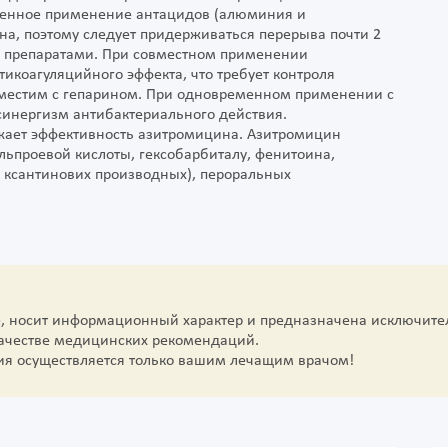
менное применение антацидов (алюминия и
а, поэтому следует придерживаться перерыва почти 2
 препаратами. При совместном применении
коагуляцийного эффекта, что требует контроля
местим с гепарином. При одновременном применении с
инергизм антибактериального действия.
ает эффективность азитромицина. Азитромицин
ьпроевой кислоты, гексобарбиталу, фенитоина,
 ксантинових производных), пероральных
е, носит информационный характер и предназначена исключите
качестве медицинских рекомендаций.
ия осуществляется только вашим лечащим врачом!