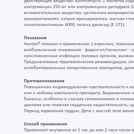
действующее вещество: azithromycin; 1 таблетка со
азитромицин 250 мг или азитромицина дигидрата 52
вспомогательные вещества: целлюлоза микрокристалл
крахмалгликолят, натрия кроскармелоза, магния ст
полиэтиленгликоль 6000, титана диоксид (Е 171).
Показания
Азитро® показан к применению у взрослых, пожилых и 
внебольничная пневмония - фарингит/тонзиллит - ср
неосложненные инфекции половых органов, вызванны
Предъявляемые терапевтические рекомендации, от
антибактериальных лекарственных препаратов, дол
Противопоказания
Повышенная индивидуальная чувствительность к а
или к любому компоненту препарата. Выраженные н
баланса, особенно в случаях гипокалиемии и гипо
аритмия или тяжелая сердечная недостаточность; 
Период кормления грудью. Дети с массой тела менее
Способ применения
Применяют внутренне за 1 час до или 2 часа после е