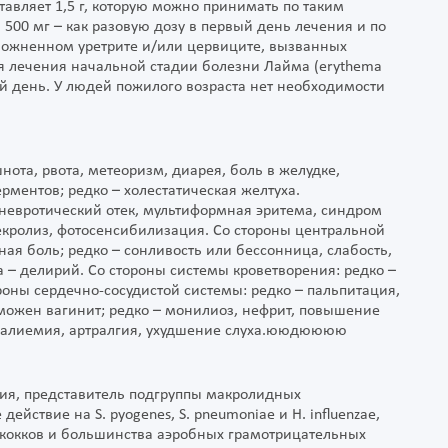
авляет 1,5 г, которую можно принимать по таким
и 500 мг – как разовую дозу в первый день лечения и по
осложненном уретрите и/или цервиците, вызванных
Для лечения начальной стадии болезни Лайма (erythema
 5-й день. У людей пожилого возраста нет необходимости
ота, рвота, метеоризм, диарея, боль в желудке,
ментов; редко – холестатическая желтуха.
оневротический отек, мультиформная эритема, синдром
кролиз, фотосенсибилизация. Со стороны центральной
ая боль; редко – сонливость или бессонница, слабость,
а – делирий. Со стороны системы кроветворения: редко –
роны сердечно-сосудистой системы: редко – пальпитация,
зможен вагинит; редко – монилиоз, нефрит, повышение
еркалиемия, артралгия, ухудшение слуха.ююдюююю
вия, представитель подгруппы макролидных
йствие на S. pyogenes, S. pneumoniae и H. influenzae,
ококков и большинства аэробных грамотрицательных