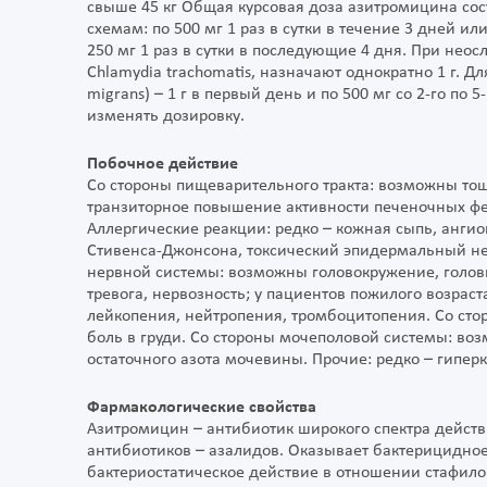
свыше 45 кг Общая курсовая доза азитромицина сост
схемам: по 500 мг 1 раз в сутки в течение 3 дней ил
250 мг 1 раз в сутки в последующие 4 дня. При не
Chlamydia trachomatis, назначают однократно 1 г. 
migrans) – 1 г в первый день и по 500 мг со 2-го по
изменять дозировку.
Побочное действие
Со стороны пищеварительного тракта: возможны тошн
транзиторное повышение активности печеночных фер
Аллергические реакции: редко – кожная сыпь, анги
Стивенса-Джонсона, токсический эпидермальный не
нервной системы: возможны головокружение, головн
тревога, нервозность; у пациентов пожилого возраст
лейкопения, нейтропения, тромбоцитопения. Со сто
боль в груди. Со стороны мочеполовой системы: во
остаточного азота мочевины. Прочие: редко – гип
Фармакологические свойства
Азитромицин – антибиотик широкого спектра дейст
антибиотиков – азалидов. Оказывает бактерицидное де
бактериостатическое действие в отношении стафил