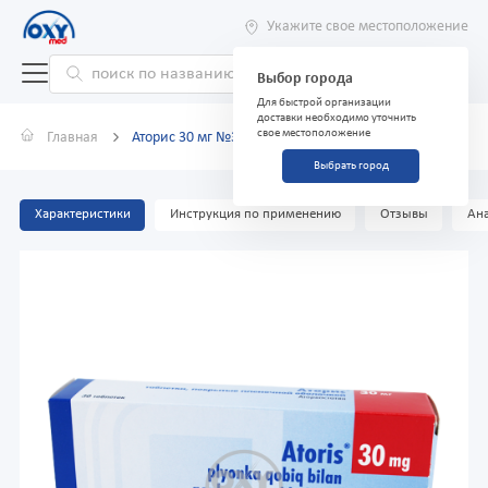
Укажите свое местоположение
Выбор города
Для быстрой организации
доставки необходимо уточнить
свое местоположение
Главная
Аторис 30 мг №30
Выбрать город
Характеристики
Инструкция по применению
Отзывы
Ана