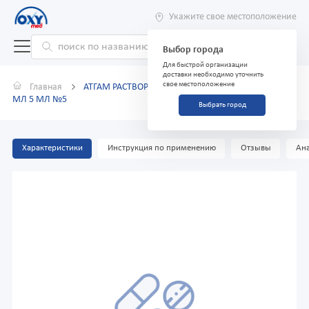
Укажите свое местоположение
Выбор города
Для быстрой организации
доставки необходимо уточнить
свое местоположение
Главная
АТГАМ РАСТВОР ДЛЯ ИНФУЗИЙ (АМПУЛЫ) 50 МГ 1
МЛ 5 МЛ №5
Выбрать город
Характеристики
Инструкция по применению
Отзывы
Ана