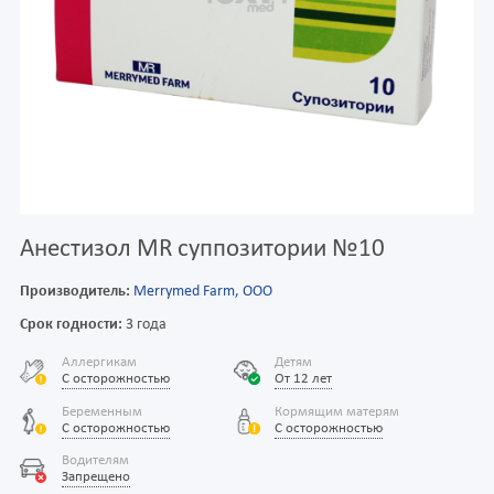
Анестизол MR суппозитории №10
Производитель:
Merrymed Farm, ООО
Срок годности:
3 года
Аллергикам
Детям
С осторожностью
От 12 лет
Беременным
Кормящим матерям
С осторожностью
С осторожностью
Водителям
Запрещено