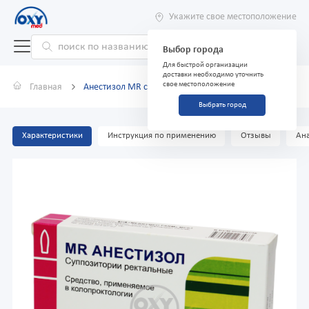
Укажите свое местоположение
Выбор города
Для быстрой организации
доставки необходимо уточнить
свое местоположение
Главная
Анестизол MR суппозитории №10
Выбрать город
Характеристики
Инструкция по применению
Отзывы
Ана