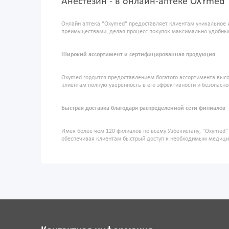
Анестезин - в онлайн-аптеке OXYmed
Онлайн аптека "Oxymed" предоставляет клиентам уникальное 
преимуществами, делая процесс покупок максимально удобны
Широкий ассортимент и сертифицированная продукция
Oxymed гордится предоставлением богатого ассортимента высо
клиентам полную уверенность в его эффективности и безопасно
Быстрая доставка благодаря распределенной сети филиалов
Имея более чем 120 филиалов по всему Узбекистану, "Oxymed
обеспечивая клиентам быстрый доступ к необходимым медиц