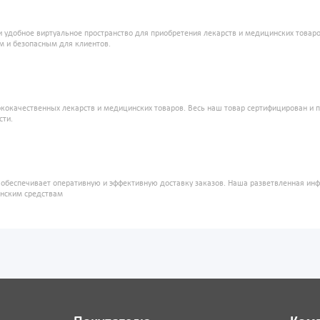
и удобное виртуальное пространство для приобретения лекарств и медицинских това
м и безопасным для клиентов.
кокачественных лекарств и медицинских товаров. Весь наш товар сертифицирован и 
сти.
" обеспечивает оперативную и эффективную доставку заказов. Наша разветвленная ин
инским средствам