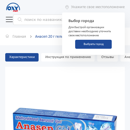
Укажите свое местоположение
Выбор города
Для быстрой организации
доставки необходимо уточнить
свое местоположение
Главная
Анасеп 20 г гель
Выбрать город
Характеристики
Инструкция по применению
Отзывы
Ана