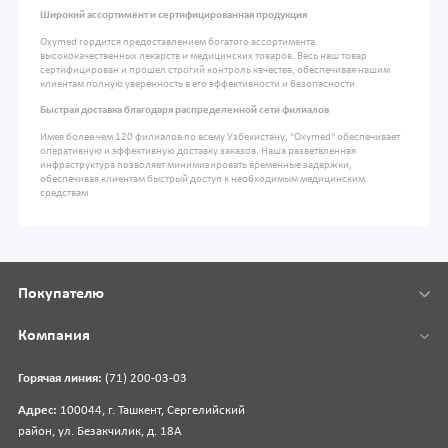
Широкий ассортимент и сертифицированная продукция
Oxymed гордится предоставлением богатого ассортимента
высококачественных лекарств и медицинских товаров. Весь наш товар
сертифицирован и прошел строгий контроль качества, обеспечивая нашим
клиентам полную уверенность в его эффективности и безопасности.
Быстрая доставка благодаря распределенной сети филиалов
Имея более чем 120 филиалов по всему Узбекистану, "Oxymed" обеспечивает
оперативную и эффективную доставку заказов. Наша разветвленная
инфраструктура позволяет минимизировать временные задержки,
обеспечивая клиентам быстрый доступ к необходимым медицинским
средствам
Покупателю
Компания
Горячая линия:
(71) 200-03-03
Адрес:
100044, г. Ташкент, Сергелийский
район, ул. Безакчилик, д. 18А