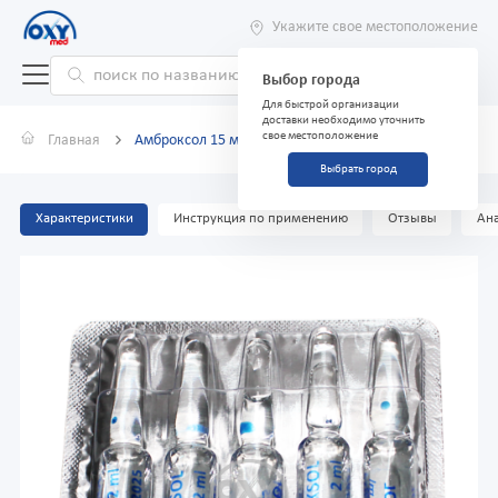
Укажите свое местоположение
Выбор города
Для быстрой организации
доставки необходимо уточнить
свое местоположение
Главная
Амброксол 15 мг/2 мл №5 раствор для инъекций
Выбрать город
Характеристики
Инструкция по применению
Отзывы
Ана