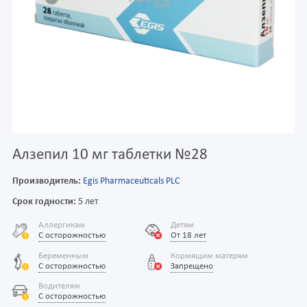
Алзепил 10 мг таблетки №28
Производитель:
Egis Pharmaceuticals PLC
Срок годности:
5 лет
Аллергикам
Детям
С осторожностью
От 18 лет
Беременным
Кормящим матерям
С осторожностью
Запрещено
Водителям
С осторожностью