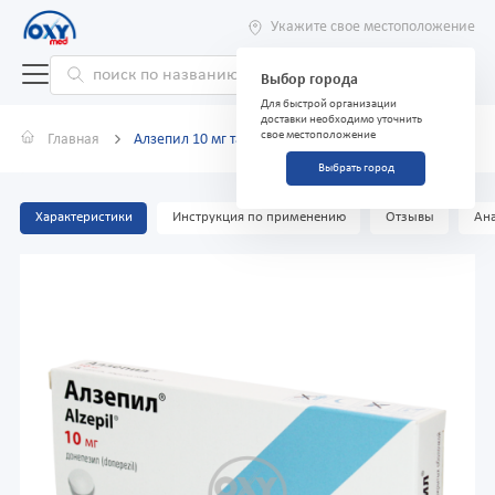
Укажите свое местоположение
Выбор города
Для быстрой организации
доставки необходимо уточнить
свое местоположение
Главная
Алзепил 10 мг таблетки №28
Выбрать город
Характеристики
Инструкция по применению
Отзывы
Ана