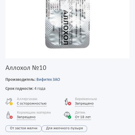
Аллохол №10
Производитель:
Вифитех ЗАО
Срок годности:
4 года
Аллергикам
Беременным
С осторожностью
Запрещено
Кормящим матерям
Детям
Запрещено
От 18 лет
От застоя желчи
Для желчного пузыря