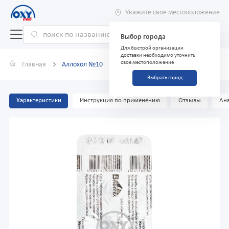
Укажите свое местоположение
Выбор города
Для быстрой организации
доставки необходимо уточнить
свое местоположение
Главная
Аллохол №10
Выбрать город
Характеристики
Инструкция по применению
Отзывы
Ана