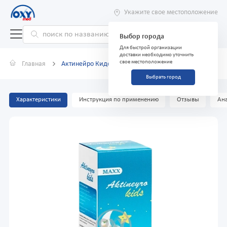
Укажите свое местоположение
Выбор города
Для быстрой организации
доставки необходимо уточнить
свое местоположение
Главная
Актинейро Кидс 150мл сироп
Выбрать город
Характеристики
Инструкция по применению
Отзывы
Ана