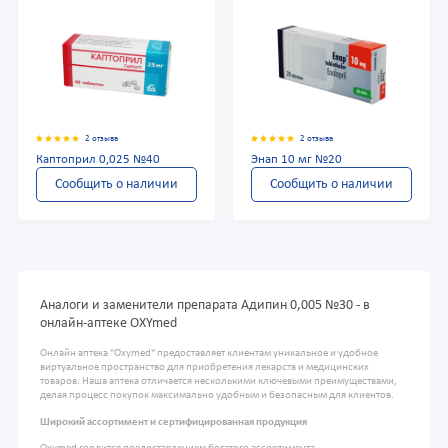
2 отзыва
2 отзыва
Каптоприл 0,025 №40
Энап 10 мг №20
Сообщить о наличии
Сообщить о наличии
Аналоги и заменители препарата Адипин 0,005 №30 - в
онлайн-аптеке OXYmed
Онлайн аптека "Oxymed" предоставляет клиентам уникальное и удобное
виртуальное пространство для приобретения лекарств и медицинских
товаров. Наша аптека отличается несколькими ключевыми преимуществами,
делая процесс покупок максимально удобным и безопасным для клиентов.
Широкий ассортимент и сертифицированная продукция