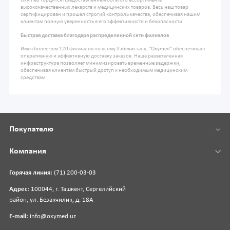
Oxymed гордится предоставлением богатого ассортимента
высококачественных лекарств и медицинских товаров. Весь наш товар
сертифицирован и прошел строгий контроль качества, обеспечивая нашим
клиентам полную уверенность в его эффективности и безопасности.
Быстрая доставка благодаря распределенной сети филиалов
Имея более чем 120 филиалов по всему Узбекистану, "Oxymed" обеспечивает
оперативную и эффективную доставку заказов. Наша разветвленная
инфраструктура позволяет минимизировать временные задержки,
обеспечивая клиентам быстрый доступ к необходимым медицинским
средствам
Покупателю
Компания
Горячая линия:
(71) 200-03-03
Адрес:
100044, г. Ташкент, Сергелийский
район, ул. Безакчилик, д. 18А
E-mail:
info@oxymed.uz