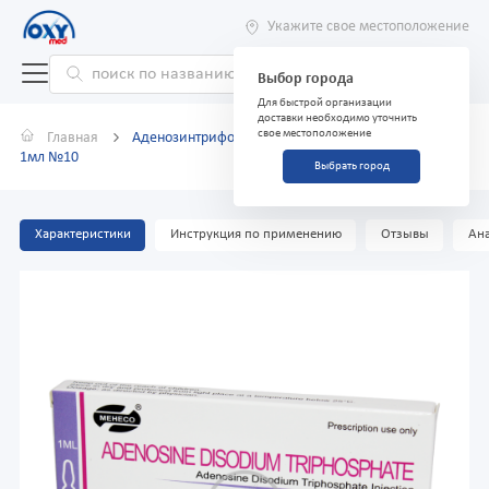
Укажите свое местоположение
Выбор города
Для быстрой организации
доставки необходимо уточнить
свое местоположение
Главная
Аденозинтрифосфат динатриевая соль 10мг/мл
1мл №10
Выбрать город
Характеристики
Инструкция по применению
Отзывы
Ана