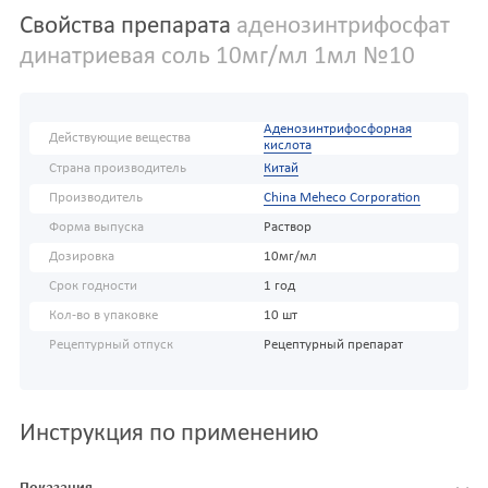
Свойства препарата
аденозинтрифосфат
динатриевая соль 10мг/мл 1мл №10
Аденозинтрифосфорная
Действующие вещества
кислота
Страна производитель
Китай
Производитель
China Meheco Corporation
Форма выпуска
Раствор
Дозировка
10мг/мл
Срок годности
1 год
Кол-во в упаковке
10 шт
Рецептурный отпуск
Рецептурный препарат
Инструкция по применению