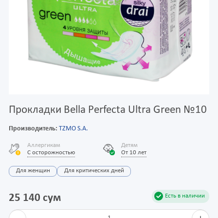
Прокладки Bella Perfecta Ultra Green №10
Производитель:
TZMO S.A.
Аллергикам
Детям
С осторожностью
От 10 лет
Для женщин
Для критических дней
25 140 сум
Есть в наличии