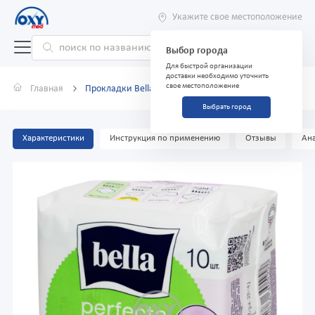
Укажите свое местоположение
Выбор города
Для быстрой организации
доставки необходимо уточнить
свое местоположение
Главная
Прокладки Bella Perfecta Ultra Green №10
Выбрать город
Характеристики
Инструкция по применению
Отзывы
Ана