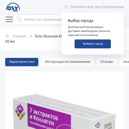
Укажите свое местоположение
Выбор города
Для быстрой организации
доставки необходимо уточнить
свое местоположение
Главная
Гель-бальзам BIO для тела 7 экстрактов и коллаген
50 мл
Выбрать город
Характеристики
Инструкция по применению
Отзывы
Ана