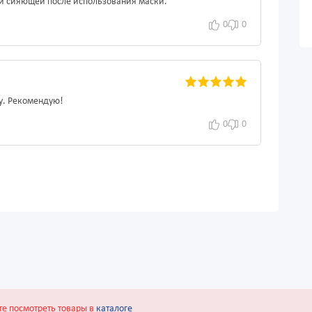
 и сияющей после использования маски.
0
0
у. Рекомендую!
0
0
те посмотреть товары в
каталоге