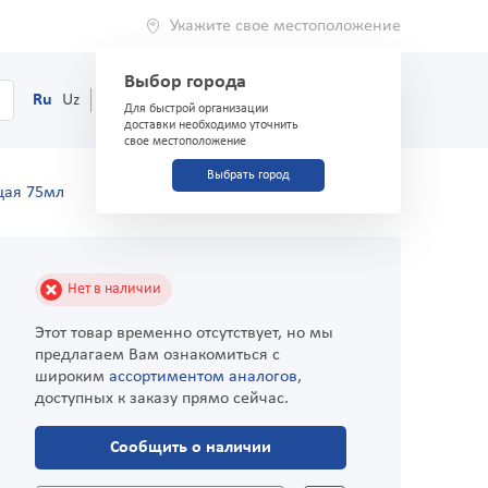
Укажите свое местоположение
Выбор города
0
Корзина
Ru
Uz
(71) 200-03-03
Для быстрой организации
доставки необходимо уточнить
свое местоположение
Выбрать город
щая 75мл
Нет в наличии
Этот товар временно отсутствует, но мы
предлагаем Вам ознакомиться с
широким
ассортиментом аналогов
,
доступных к заказу прямо сейчас.
Сообщить о наличии