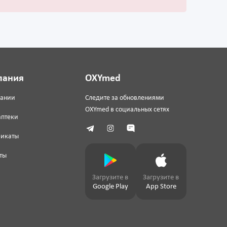
пания
OXYmed
пании
Следите за обновлениями
OXYmed в социальных сетях
аптеки
фикаты
ты
Загрузите в
Загрузите в
Google Play
App Store