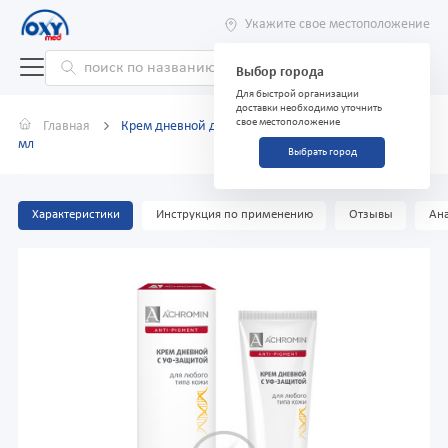
Укажите свое местоположение
Выбор города
Для быстрой организации
доставки необходимо уточнить
свое местоположение
Главная
Крем дневной для лица Achromin уф-защитой 50
мл
Выбрать город
Характеристики
Инструкция по применению
Отзывы
Ана