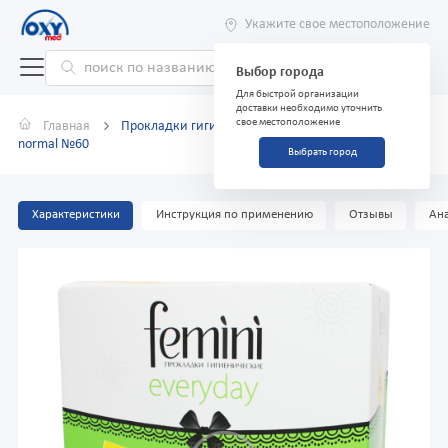
Укажите свое местоположение
Выбор города
Для быстрой организации
доставки необходимо уточнить
свое местоположение
Главная
Прокладки гигиенические ежедневные Femini
normal №60
Выбрать город
Характеристики
Инструкция по применению
Отзывы
Ана