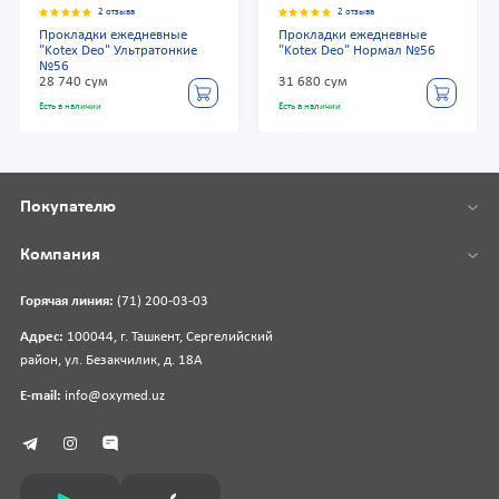
2 отзыва
2 отзыва
Прокладки ежедневные
Прокладки ежедневные
"Kotex Deo" Ультратонкие
"Kotex Deo" Нормал №56
№56
28 740 сум
31 680 сум
Есть в наличии
Есть в наличии
Покупателю
Компания
Горячая линия:
(71) 200-03-03
Адрес:
100044, г. Ташкент, Сергелийский
район, ул. Безакчилик, д. 18А
E-mail:
info@oxymed.uz