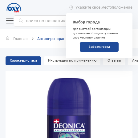
Укажите свое местоположение
Выбор города
Для быстрой организации
доставки необходимо уточнить
свое местоположение
Главная
Антиперспирант DEONICA невидимый 50 мл
Выбрать город
Характеристики
Инструкция по применению
Отзывы
Ана