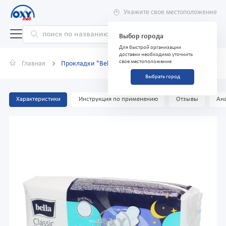
Укажите свое местоположение
Выбор города
Для быстрой организации
доставки необходимо уточнить
свое местоположение
Главная
Прокладки "Bella Classic Nova Maxi" №10
Выбрать город
Характеристики
Инструкция по применению
Отзывы
Ана