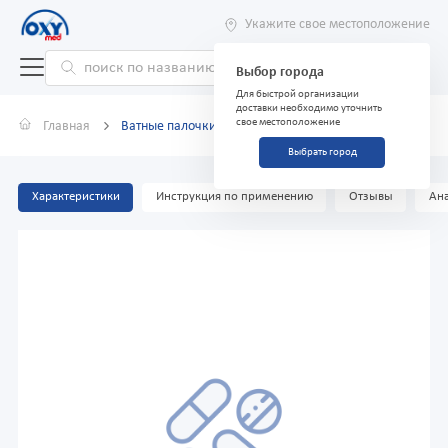
Укажите свое местоположение
Выбор города
Для быстрой организации
доставки необходимо уточнить
свое местоположение
Главная
Ватные палочки "Aura" №100 (стакан)
Выбрать город
Характеристики
Инструкция по применению
Отзывы
Ана