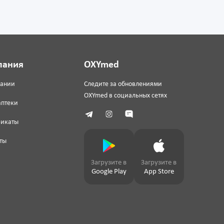
пания
OXYmed
пании
Следите за обновлениями
OXYmed в социальных сетях
аптеки
фикаты
ты
Загрузите в
Загрузите в
Google Play
App Store