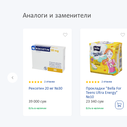
Аналоги и заменители
2 отзыва
2 отзыва
a
Рексетин 20 мг №30
Прокладки "Bella For
h"
Teens Ultra Energy"
№10
39 000 сум
23 340 сум
Есть в наличии
Есть в наличии