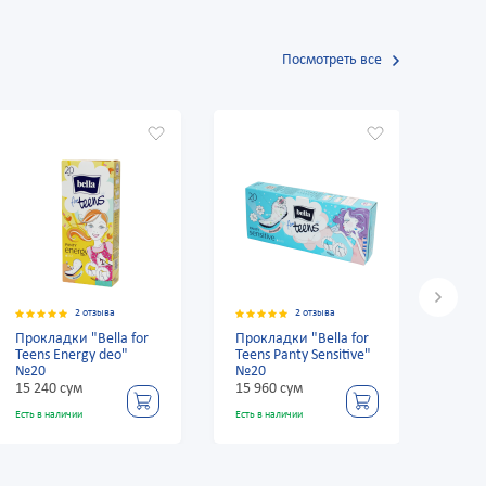
Посмотреть все
2 отзыва
2 отзыва
Прокладки "Bella for
Прокладки "Bella for
Прок
Teens Energy deo"
Teens Panty Sensitive"
Teen
№20
№20
15 240 сум
15 960 сум
15 2
Есть в наличии
Есть в наличии
Есть в