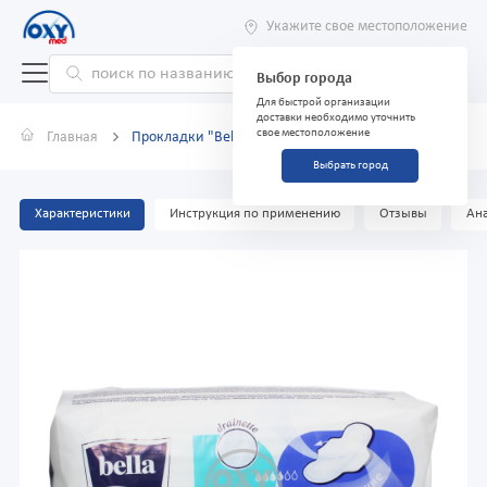
Укажите свое местоположение
Выбор города
Для быстрой организации
доставки необходимо уточнить
свое местоположение
Главная
Прокладки "Bella Classic Nova" №10
Выбрать город
Характеристики
Инструкция по применению
Отзывы
Ана