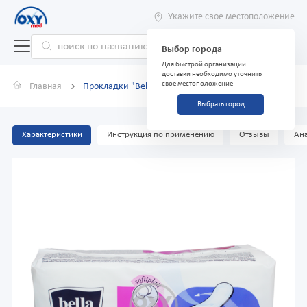
Укажите свое местоположение
Выбор города
Для быстрой организации
доставки необходимо уточнить
свое местоположение
Главная
Прокладки "Bella Normal softiplait" №10
Выбрать город
Характеристики
Инструкция по применению
Отзывы
Ана