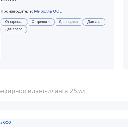
Производитель:
Миролла ООО
От стресса
От тревоги
Для нервов
Для сна
Для волос
эфирное иланг-иланга 25мл
а ООО