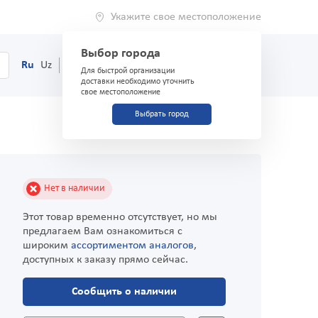
Укажите свое местоположение
Выбор города
0
Корзина
Ru
Uz
(71) 200-03-03
Для быстрой организации
доставки необходимо уточнить
свое местоположение
Выбрать город
Нет в наличии
Этот товар временно отсутствует, но мы
предлагаем Вам ознакомиться с
широким
ассортиментом аналогов
,
доступных к заказу прямо сейчас.
Сообщить о наличии