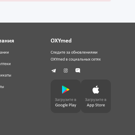
пания
OXYmed
пании
Следите за обновлениями
OXYmed в социальных сетях
аптеки
фикаты
ты
Загрузите в
Загрузите в
Google Play
App Store