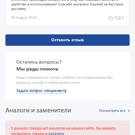
Отличные прокладки Molped Ultra long №8, хорошее качество и
удобство в использовании! Спасибо магазину Oxymed за быструю
доставку.
06 August 2024
0
0
Оставить отзыв
Остались вопросы?
Мы рады помочь
Наши специалисты готовы ответить на интересующие Вас
вопросы онлайн в любое время суток.
Задать вопрос специалисту
Аналоги и заменители
Посмотреть все
У данного товара нет аналогов на нашем сайте, Вы можете
посмотреть товары в
каталоге