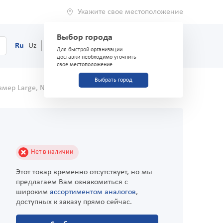
Укажите свое местоположение
Выбор города
0
Корзина
Ru
Uz
(71) 200-03-03
Для быстрой организации
доставки необходимо уточнить
свое местоположение
Выбрать город
азмер Large, №30
Отзывы
Нет в наличии
Этот товар временно отсутствует, но мы
предлагаем Вам ознакомиться с
широким
ассортиментом аналогов
,
доступных к заказу прямо сейчас.