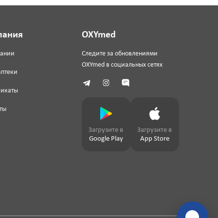
пания
OXYmed
пании
Следите за обновлениями
OXYmed в социальных сетях
аптеки
фикаты
ты
Загрузите в
Загрузите в
Google Play
App Store