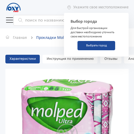
Укажите свое местоположение
Выбор города
Для быстрой организации
доставки необходимо уточнить
свое местоположение
Главная
Прокладки Molped Ultra normal №10
Выбрать город
Характеристики
Инструкция по применению
Отзывы
Ана