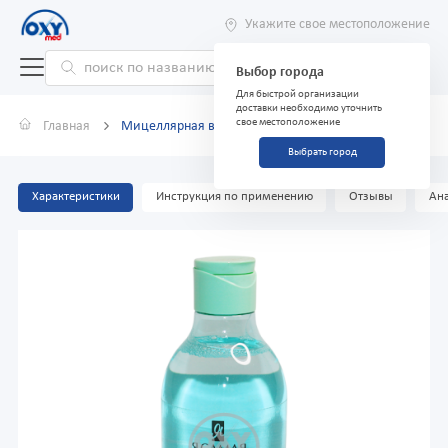
Укажите свое местоположение
Выбор города
Для быстрой организации
доставки необходимо уточнить
свое местоположение
Главная
Мицеллярная вода Eco Balance 400 мл
Выбрать город
Характеристики
Инструкция по применению
Отзывы
Ана