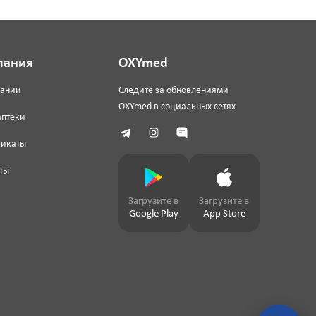
пания
OXYmed
пании
Следите за обновлениями
OXYmed в социальных сетях
аптеки
фикаты
ты
Загрузите в
Загрузите в
Google Play
App Store